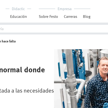
Didactic
Empresa
Educación
Sobre Festo
Carreras
Blog
 hace falta
 normal donde
tada a las necesidades