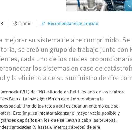
23
5 min
Recomendar este artículo
a mejorar su sistema de aire comprimido. Se
toría, se creó un grupo de trabajo junto co
ntes, cada uno de los cuales proporcionaría
nterconectar los sistemas en caso de catástro
dad y la eficiencia de su suministro de aire co
uwenhoek (VLL) de TNO, situado en Delft, es uno de los centros
íses Bajos. La investigación en este ámbito abarca la
eroespacial. Uno de los retos aquí es crear un entorno que se
fera. Esto implica intentar alcanzar el mayor vacío posible y
grandes depósitos en los que se llevan a cabo las pruebas.
andes cantidades (5 hasta 6 metros cúbicos) de aire