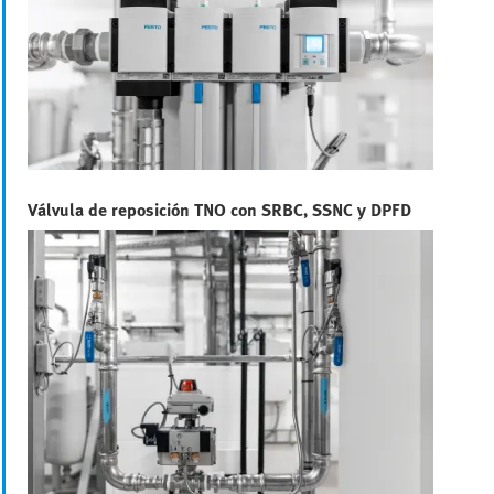
Válvula de reposición TNO con SRBC, SSNC y DPFD