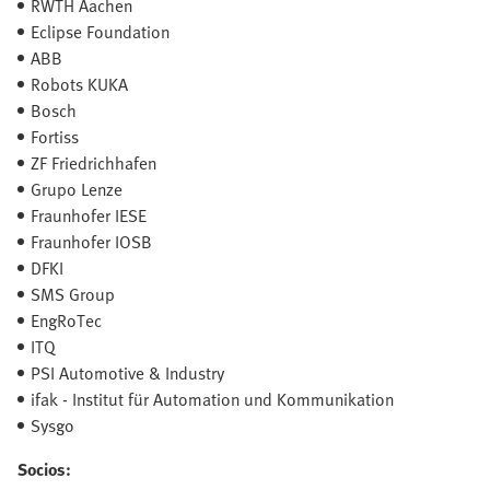
RWTH Aachen
Eclipse Foundation
ABB
Robots KUKA
Bosch
Fortiss
ZF Friedrichhafen
Grupo Lenze
Fraunhofer IESE
Fraunhofer IOSB
DFKI
SMS Group
EngRoTec
ITQ
PSI Automotive & Industry
ifak - Institut für Automation und Kommunikation
Sysgo
Socios: