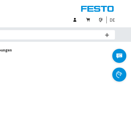
DE
bungen