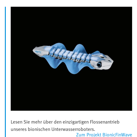
Lesen Sie mehr über den einzigartigen Flossenantrieb
unseres bionischen Unterwasserroboters.
Zum Projekt BionicFinWave