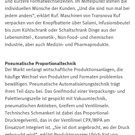
und kürzere Formatwechselzeiten. Im Mittelpunkt stehen die
individuellen Wünsche der Kunden. „Und die sind nun mal bei
jedem anders“, erklärt Ruf. Maschinen von Transnova Ruf
verpacken von der Knopfbatterie über Salami, Infusionsbeutel
bis zum Kühlschrank oder Schaltschrank Dinge aus der
Lebensmittel-, Kosmetik-, Non-Food- und chemischen
Industrie, aber auch Medizin- und Pharmaprodukte.
Pneumatische Proportionaltechnik
Der Markt verlangt wirtschaftliche Produktionsanlagen, die
häufige Wechsel von Produkten und Formaten problemlos
bewältigen. Pneumatische Automatisierungstechnik trägt
ihren Teil dazu bei. Das Greifmodul einer Verpackungs- und
Palettierungszelle ist gespickt mit Vakuumtechnik,
pneumatischen Antrieben, Greifern und Ventilinseln.
Technisches Schmankerl ist dabei das Proportional-
Druckregelventil, das in der Ventilinsel CPX/MPA am
Einsatzort integriert ist. „Sie ist dort angebracht, wo der Druck
gebraucht wird“, erklärt Produktmanager Ulrich Sixt von