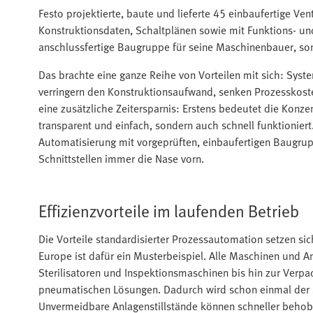
Festo projektierte, baute und lieferte 45 einbaufertige Ven
Konstruktionsdaten, Schaltplänen sowie mit Funktions- und 
anschlussfertige Baugruppe für seine Maschinenbauer, so
Das brachte eine ganze Reihe von Vorteilen mit sich: Sys
verringern den Konstruktionsaufwand, senken Prozesskoste
eine zusätzliche Zeitersparnis: Erstens bedeutet die Konzen
transparent und einfach, sondern auch schnell funktioniert
Automatisierung mit vorgeprüften, einbaufertigen Baugrup
Schnittstellen immer die Nase vorn.
Effizienzvorteile im laufenden Betrieb
Die Vorteile standardisierter Prozessautomation setzen sic
Europe ist dafür ein Musterbeispiel. Alle Maschinen und 
Sterilisatoren und Inspektionsmaschinen bis hin zur Verpa
pneumatischen Lösungen. Dadurch wird schon einmal der 
Unvermeidbare Anlagenstillstände können schneller behobe