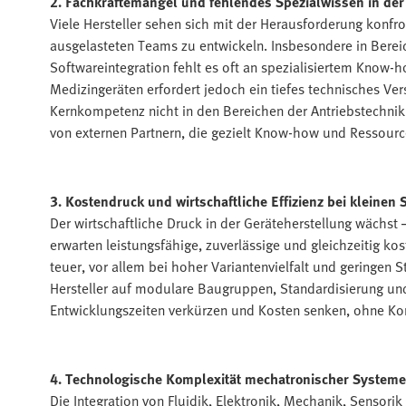
2. Fachkräftemangel und fehlendes Spezialwissen in der
Viele Hersteller sehen sich mit der Herausforderung konfr
ausgelasteten Teams zu entwickeln. Insbesondere in Bereic
Softwareintegration fehlt es oft an spezialisiertem Know-
Medizingeräten erfordert jedoch ein tiefes technisches Ver
Kernkompetenz nicht in den Bereichen der Antriebstechnik
von externen Partnern, die gezielt Know-how und Ressource
3. Kostendruck und wirtschaftliche Effizienz bei kleinen
Der wirtschaftliche Druck in der Geräteherstellung wächst
erwarten leistungsfähige, zuverlässige und gleichzeitig k
teuer, vor allem bei hoher Variantenvielfalt und geringen 
Hersteller auf modulare Baugruppen, Standardisierung und
Entwicklungszeiten verkürzen und Kosten senken, ohne Ko
4. Technologische Komplexität mechatronischer Systeme
Die Integration von Fluidik, Elektronik, Mechanik, Sensori