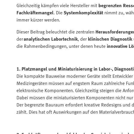
Gleichzeitig kämpfen viele Hersteller mit
begrenzten Ress
Fachkräftemangel
. Die
Systemkomplexität
nimmt zu, währ
immer kürzer werden.
Dieser Beitrag beleuchtet die zentralen
Herausforderungen
der
analytischen Labortechnik
, der
klinischen Diagnostik
die Rahmenbedingungen, unter denen heute
innovative L
1. Platzmangel und Miniaturisierung in Labor-, Diagnost
Die kompakte Bauweise moderner Geräte stellt Entwickler 
Medizingeräten müssen auf engstem Raum zahlreiche Funkt
elektronische Komponenten. Gleichzeitig steigen die Anfo
Dabei müssen die miniaturisierten Komponenten nicht nur l
Der begrenzte Bauraum erfordert kreative Redesigns und d
zählt. Dies hat oft Auswirkungen auf den Materialverbrau