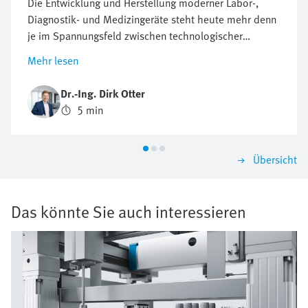
Die Entwicklung und Herstellung moderner Labor-,
Diagnostik- und Medizingeräte steht heute mehr denn
je im Spannungsfeld zwischen technologischer
Innovation, regulatorischen Anforderungen und
Mehr lesen
wirtschaftlichem Druck. Der Anspruch an Präzision,
Zuverlässigkeit und Miniaturisierung wächst stetig,
Dr.-Ing. Dirk Otter
ebenso wie die Anforderungen an Dokumentation,
5 min
Sicherheit und die digitale Integration in bestehende
Systeme.
Übersicht
Das könnte Sie auch interessieren