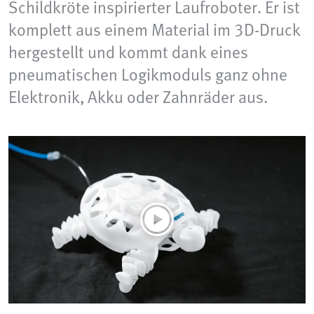
Schildkröte inspirierter Laufroboter. Er ist
komplett aus einem Material im 3D-Druck
hergestellt und kommt dank eines
pneumatischen Logikmoduls ganz ohne
Elektronik, Akku oder Zahnräder aus.