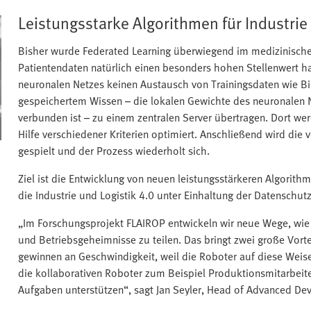
Leistungsstarke Algorithmen für Industrie
Bisher wurde Federated Learning überwiegend im medizinischen
Patientendaten natürlich einen besonders hohen Stellenwert hat
neuronalen Netzes keinen Austausch von Trainingsdaten wie Bil
gespeichertem Wissen – die lokalen Gewichte des neuronalen N
verbunden ist – zu einem zentralen Server übertragen. Dort w
Hilfe verschiedener Kriterien optimiert. Anschließend wird die 
gespielt und der Prozess wiederholt sich.
Ziel ist die Entwicklung von neuen leistungsstärkeren Algorithm
die Industrie und Logistik 4.0 unter Einhaltung der Datenschutzr
„Im Forschungsprojekt FLAIROP entwickeln wir neue Wege, wie
und Betriebsgeheimnisse zu teilen. Das bringt zwei große Vort
gewinnen an Geschwindigkeit, weil die Roboter auf diese Wei
die kollaborativen Roboter zum Beispiel Produktionsmitarbei
Aufgaben unterstützen“, sagt Jan Seyler, Head of Advanced Dev