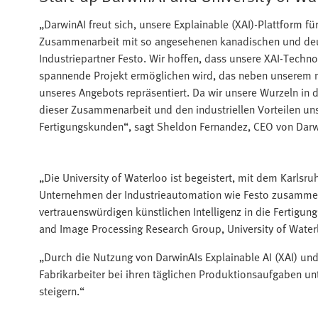
„DarwinAI freut sich, unsere Explainable (XAI)-Plattform f
Zusammenarbeit mit so angesehenen kanadischen und de
Industriepartner Festo. Wir hoffen, dass unsere XAI-Tech
spannende Projekt ermöglichen wird, das neben unserem ne
unseres Angebots repräsentiert. Da wir unsere Wurzeln in 
dieser Zusammenarbeit und den industriellen Vorteilen un
Fertigungskunden“, sagt Sheldon Fernandez, CEO von Darw
„Die University of Waterloo ist begeistert, mit dem Karlsr
Unternehmen der Industrieautomation wie Festo zusammen
vertrauenswürdigen künstlichen Intelligenz in die Fertigun
and Image Processing Research Group, University of Waterl
„Durch die Nutzung von DarwinAIs Explainable AI (XAI) und
Fabrikarbeiter bei ihren täglichen Produktionsaufgaben unt
steigern.“