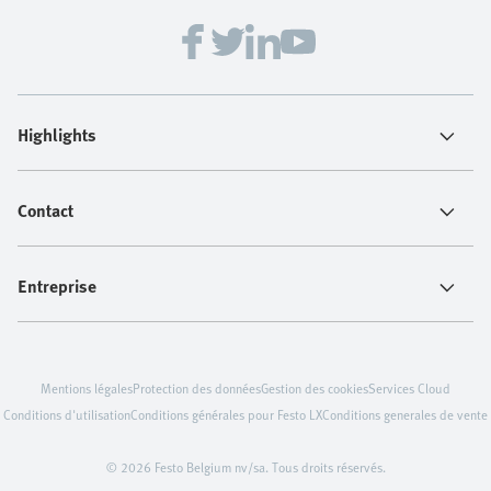
Festo propose une large gamme d’outils d’ingénierie
pour les systèmes d’automatisation électriques et
pneumatiques, vous permettant de travailler plus
rapidement, de manière plus cohérente et avec plus
de confiance.
Highlights
Contact
Entreprise
Mentions légales
Protection des données
Gestion des cookies
Services Cloud
Conditions d'utilisation
Conditions générales pour Festo LX
Conditions generales de vente
© 2026 Festo Belgium nv/sa. Tous droits réservés.