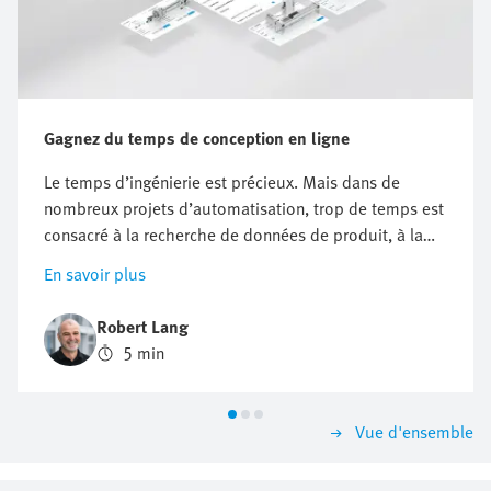
Gagnez du temps de conception en ligne
Le temps d’ingénierie est précieux. Mais dans de
nombreux projets d’automatisation, trop de temps est
consacré à la recherche de données de produit, à la
comparaison des composants, à la vérification de la
En savoir plus
compatibilité ou à la préparation de la documentation.
Les outils d’ingénierie en ligne facilitent le travail tout
Robert Lang
au long du processus de conception de produit. Ils
5 min
aident les ingénieurs lors de la sélection, du
dimensionnement, des contrôles du système, de la
conception, de la mise en service et de la maintenance.
Vue d'ensemble
Cette approche permet de passer plus facilement
d’une question technique à une solution adaptée.