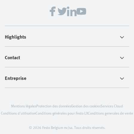
Festo propose une large gamme d’outils d’ingénierie
pour les systèmes d’automatisation électriques et
pneumatiques, vous permettant de travailler plus
rapidement, de manière plus cohérente et avec plus
de confiance.
Highlights
Contact
Entreprise
Mentions légales
Protection des données
Gestion des cookies
Services Cloud
Conditions d'utilisation
Conditions générales pour Festo LX
Conditions generales de vente
© 2026 Festo Belgium nv/sa. Tous droits réservés.