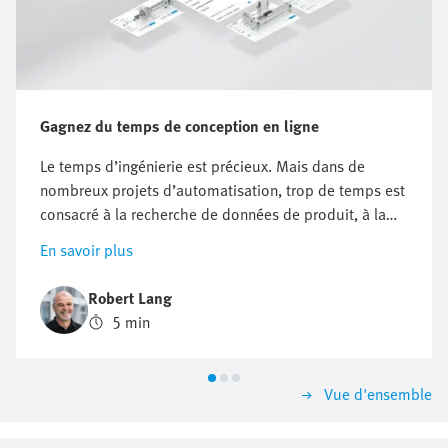
Gagnez du temps de conception en ligne
Le temps d’ingénierie est précieux. Mais dans de
nombreux projets d’automatisation, trop de temps est
consacré à la recherche de données de produit, à la
comparaison des composants, à la vérification de la
En savoir plus
compatibilité ou à la préparation de la documentation.
Les outils d’ingénierie en ligne facilitent le travail tout
Robert Lang
au long du processus de conception de produit. Ils
5 min
aident les ingénieurs lors de la sélection, du
dimensionnement, des contrôles du système, de la
conception, de la mise en service et de la maintenance.
Vue d'ensemble
Cette approche permet de passer plus facilement
d’une question technique à une solution adaptée.