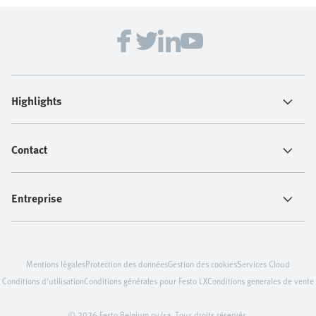
Highlights
Contact
Entreprise
Mentions légales
Protection des données
Gestion des cookies
Services Cloud
Conditions d'utilisation
Conditions générales pour Festo LX
Conditions generales de vente
© 2026 Festo Belgium nv/sa. Tous droits réservés.