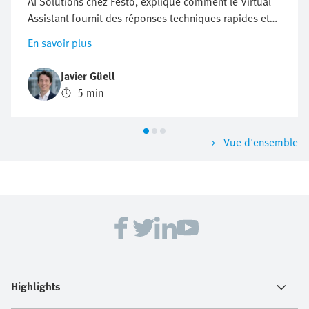
AI Solutions chez Festo, explique comment le Virtual
Assistant fournit des réponses techniques rapides et
fiables issues des ressources de Festo. Il explique
En savoir plus
comment cet expert numérique de Festo facilite le
dépannage et la recherche de produits, 24 heures sur
Javier Güell
24, 7 jours sur 7. Cela pourrait bien changer la donne
5 min
pour les ingénieurs en automatisation industrielle, qui
sont soumis à une pression croissante pour résoudre
rapidement les problèmes, éviter les temps d'arrêt et
Vue d'ensemble
maintenir la production à flot. Le Virtual Assistant les
aide à trouver des solutions en un clin d'œil.
Highlights