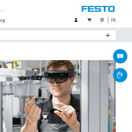
log
FR