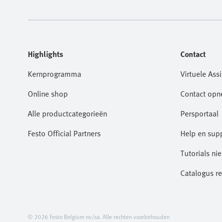
Highlights
Contact
Kernprogramma
Virtuele Assi
Online shop
Contact op
Alle productcategorieën
Persportaal
Festo Official Partners
Help en sup
Tutorials ni
Catalogus r
© 2026 Festo Belgium nv/sa. Alle rechten voorbehouden