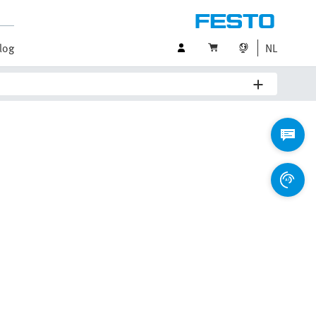
log
NL