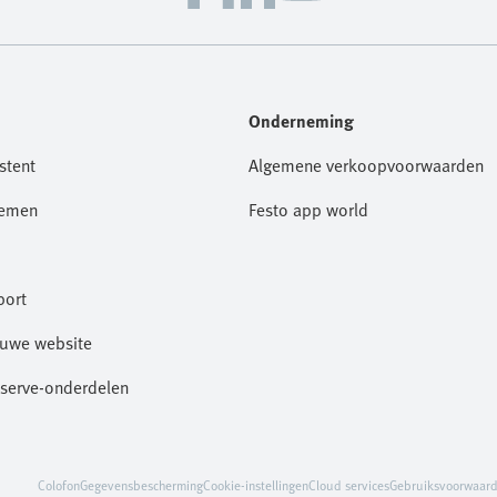
Onderneming
stent
Algemene verkoopvoorwaarden
nemen
Festo app world
port
euwe website
eserve-onderdelen
Colofon
Gegevensbescherming
Cookie-instellingen
Cloud services
Gebruiksvoorwaar