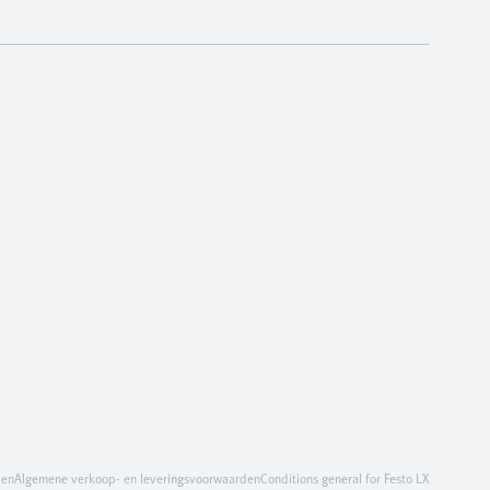
den
Algemene verkoop- en leveringsvoorwaarden
Conditions general for Festo LX