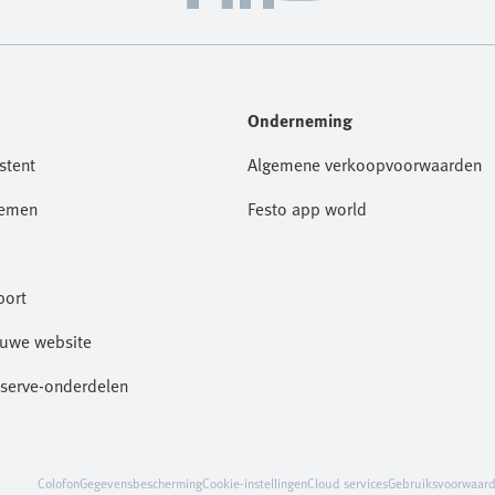
Onderneming
stent
Algemene verkoopvoorwaarden
nemen
Festo app world
port
euwe website
eserve-onderdelen
Colofon
Gegevensbescherming
Cookie-instellingen
Cloud services
Gebruiksvoorwaar