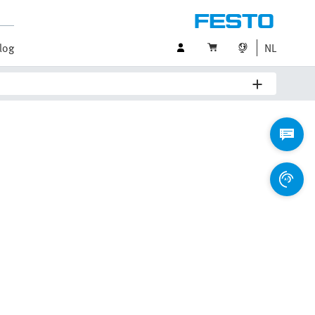
log
NL