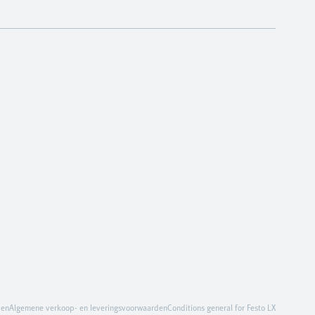
den
Algemene verkoop- en leveringsvoorwaarden
Conditions general for Festo LX