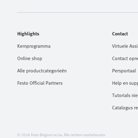
Highlights
Contact
Kernprogramma
Virtuele Assi
Online shop
Contact op
Alle productcategorieën
Persportaal
Festo Official Partners
Help en sup
Tutorials ni
Catalogus r
© 2026 Festo Belgium nv/sa. Alle rechten voorbehouden