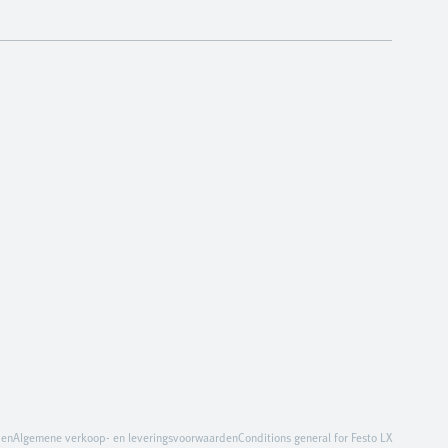
den
Algemene verkoop- en leveringsvoorwaarden
Conditions general for Festo LX