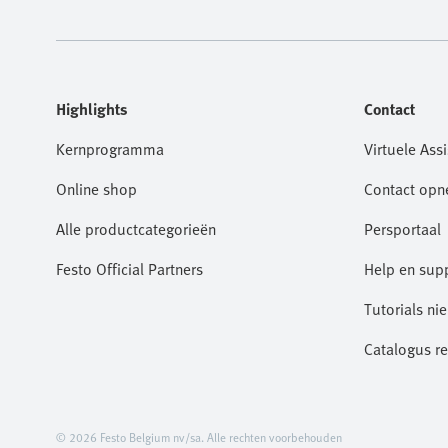
Highlights
Contact
Kernprogramma
Virtuele Assi
Online shop
Contact op
Alle productcategorieën
Persportaal
Festo Official Partners
Help en sup
Tutorials ni
Catalogus r
© 2026 Festo Belgium nv/sa. Alle rechten voorbehouden