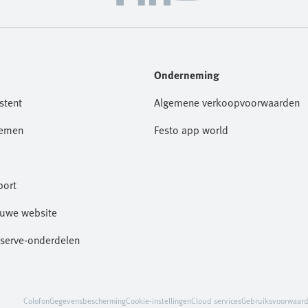
Onderneming
stent
Algemene verkoopvoorwaarden
nemen
Festo app world
port
euwe website
eserve-onderdelen
Colofon
Gegevensbescherming
Cookie-instellingen
Cloud services
Gebruiksvoorwaar