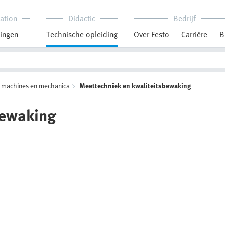
ation
Didactic
Bedrijf
ingen
Technische opleiding
Over Festo
Carrière
B
 machines en mechanica
Meettechniek en kwaliteitsbewaking
bewaking