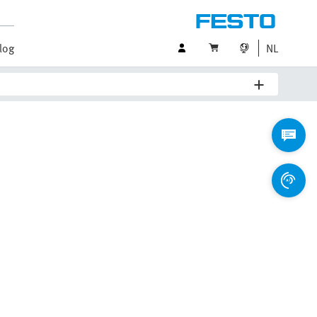
log
NL