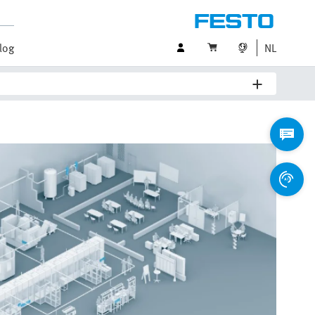
log
NL