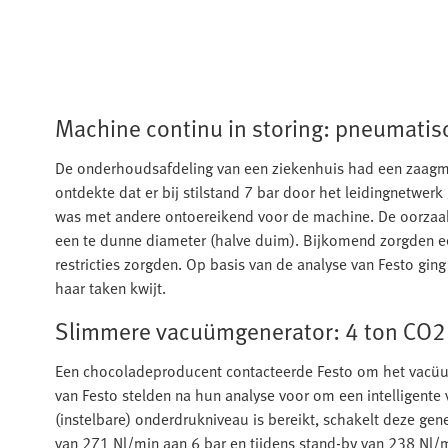
Machine continu in storing: pneumatis
De onderhoudsafdeling van een ziekenhuis had een zaagmach
ontdekte dat er bij stilstand 7 bar door het leidingnetwer
was met andere ontoereikend voor de machine. De oorzaak 
een te dunne diameter (halve duim). Bijkomend zorgden e
restricties zorgden. Op basis van de analyse van Festo gi
haar taken kwijt.
Slimmere vacuümgenerator: 4 ton CO2 
Een chocoladeproducent contacteerde Festo om het vacüum
van Festo stelden na hun analyse voor om een intelligent
(instelbare) onderdrukniveau is bereikt, schakelt deze gen
van 271 Nl/min aan 6 bar en tijdens stand-by van 238 Nl/m