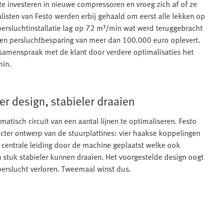
te investeren in nieuwe compressoren en vroeg zich af of ze
isten van Festo werden erbij gehaald om eerst alle lekken op
e persluchtinstallatie lag op 72 m³/min wat werd teruggebracht
een persluchtbesparing van meer dan 100.000 euro oplevert.
n samenspraak met de klant door verdere optimalisaties het
min.
r design, stabieler draaien
atisch circuit van een aantal lijnen te optimaliseren. Festo
acter ontwerp van de stuurplattines: vier haakse koppelingen
 centrale leiding door de machine geplaatst welke ook
 stuk stabieler kunnen draaien. Het voorgestelde design oogt
perslucht verloren. Tweemaal winst dus.