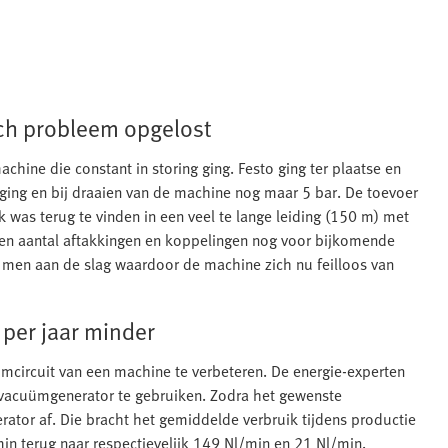
ch probleem opgelost
ine die constant in storing ging. Festo ging ter plaatse en
k ging en bij draaien van de machine nog maar 5 bar. De toevoer
was terug te vinden in een veel te lange leiding (150 m) met
en aantal aftakkingen en koppelingen nog voor bijkomende
ng men aan de slag waardoor de machine zich nu feilloos van
per jaar minder
circuit van een machine te verbeteren. De energie-experten
e vacuümgenerator te gebruiken. Zodra het gewenste
erator af. Die bracht het gemiddelde verbruik tijdens productie
in terug naar respectievelijk 149 Nl/min en 21 Nl/min.