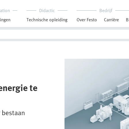
ation
Didactic
Bedrijf
ingen
Technische opleiding
Over Festo
Carrière
B
nergie te
r bestaan