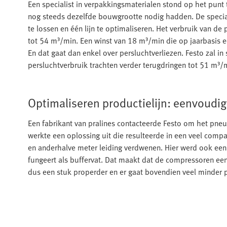
Een specialist in verpakkingsmaterialen stond op het punt 
nog steeds dezelfde bouwgrootte nodig hadden. De special
te lossen en één lijn te optimaliseren. Het verbruik van d
tot 54 m³/min. Een winst van 18 m³/min die op jaarbasis 
En dat gaat dan enkel over persluchtverliezen. Festo zal i
persluchtverbruik trachten verder terugdringen tot 51 m³/
Optimaliseren productielijn: eenvoudige
Een fabrikant van pralines contacteerde Festo om het pneum
werkte een oplossing uit die resulteerde in een veel comp
en anderhalve meter leiding verdwenen. Hier werd ook een
fungeert als buffervat. Dat maakt dat de compressoren een
dus een stuk properder en er gaat bovendien veel minder 