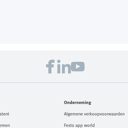
Onderneming
stent
Algemene verkoopvoorwaarden
nemen
Festo app world