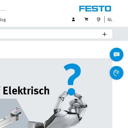
log
NL