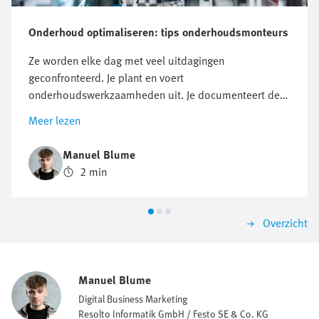
Onderhoud optimaliseren: tips onderhoudsmonteurs
Ze worden elke dag met veel uitdagingen
geconfronteerd. Je plant en voert
onderhoudswerkzaamheden uit. Je documenteert deze
ook en herstelt fouten. De eisen zijn gevarieerd en
Meer lezen
veeleisend. Vooral activiteiten die steeds herhaald
worden en het effectief benutten van eerdere
Manuel Blume
problemen zijn vaak knelpunten. Elke onnodige actie,
2 min
elk gemist stukje informatie leidt tot stilstand en
productieverlies. Dit valt niet in goede aarde bij het
management. Het goede nieuws is dat dit beter kan -
Overzicht
met een digitale onderhoudsmanager.
Manuel Blume
Digital Business Marketing
Resolto Informatik GmbH / Festo SE & Co. KG