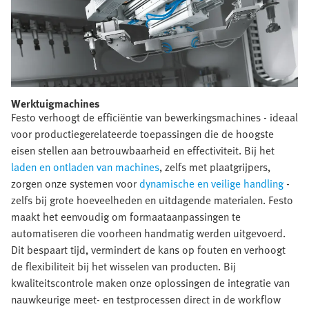
Werktuigmachines​
Festo verhoogt de efficiëntie van bewerkingsmachines - ideaal
voor productiegerelateerde toepassingen die de hoogste
eisen stellen aan betrouwbaarheid en effectiviteit. Bij het
laden en ontladen van machines
, zelfs met plaatgrijpers,
zorgen onze systemen voor
dynamische en veilige handling
-
zelfs bij grote hoeveelheden en uitdagende materialen. Festo
maakt het eenvoudig om formaataanpassingen te
automatiseren die voorheen handmatig werden uitgevoerd.
Dit bespaart tijd, vermindert de kans op fouten en verhoogt
de flexibiliteit bij het wisselen van producten. Bij
kwaliteitscontrole maken onze oplossingen de integratie van
nauwkeurige meet- en testprocessen direct in de workflow