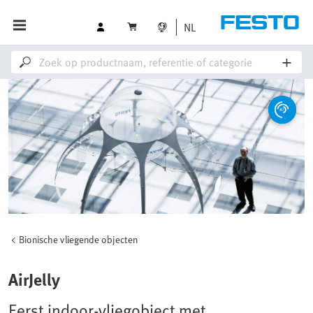
NL
Bionische vliegende objecten
AirJelly
Eerst indoor-vliegobject met