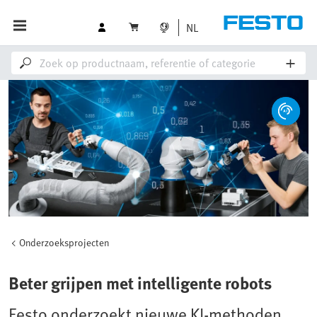
NL
Onderzoeksprojecten
Beter grijpen met intelligente robots
Festo onderzoekt nieuwe KI-methoden