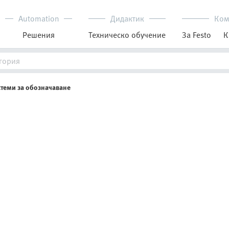
Automation
Дидактик
Ком
Решения
Техническо обучение
За Festo
К
теми за обозначаване