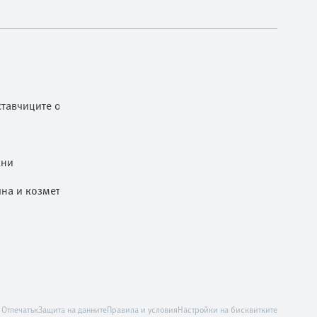
тавчиците от ниво 1
ани
чна и козметична промишленост
Отпечатък
Защита на данните
Правила и условия
Настройки на бисквитките