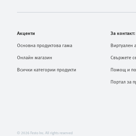
Акценти
За контакт:
Основна продуктова гама
Виртуален 
Онлайн магазин
Свържете се
Всички категории продукти
Помощ и по
Портал за п
© 2026 Festo Inc. All rights reserved