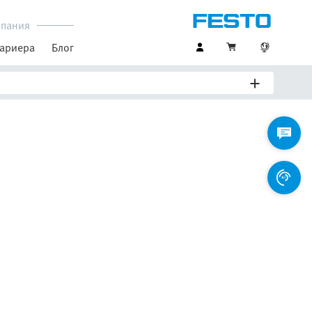
пания
ариера
Блог