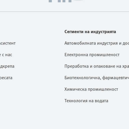
Сегменти на индустрията
асистент
Автомобилната индустрия и дос
 с нас
Електронна промишленост
дкрепа
Преработка и опаковане на хр
ресата
Биотехнологична, фармацевти
Химическа промишленост
Технология на водата