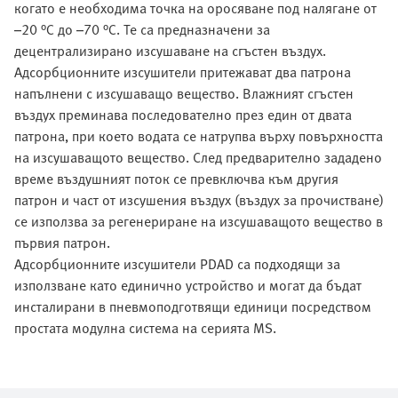
когато е необходима точка на оросяване под налягане от
–20 °C до –70 °C. Те са предназначени за
децентрализирано изсушаване на сгъстен въздух.
Адсорбционните изсушители притежават два патрона
напълнени с изсушаващо вещество. Влажният сгъстен
въздух преминава последователно през един от двата
патрона, при което водата се натрупва върху повърхността
на изсушаващото вещество. След предварително зададено
време въздушният поток се превключва към другия
патрон и част от изсушения въздух (въздух за прочистване)
се използва за регенериране на изсушаващото вещество в
първия патрон.
Адсорбционните изсушители PDAD са подходящи за
използване като единично устройство и могат да бъдат
инсталирани в пневмоподготвящи единици посредством
простата модулна система на серията MS.