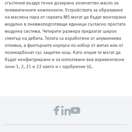
сгъстения въздух точно дозирано количество масло за
пневматичните компоненти. Устройствата за образуване
на маслена пара от серията MS могат да бъдат монтирани
модулно в пневмоподготвящи единици съгласно простата
модулна система. Четирите размера предлагат широк
спектър на дебита. Телата са изработени от алуминиева
отливка, а филтърните корпуси по избор от метал или от
поликарбонат със защитен кош. Като опция те могат да
бъдат конфигурирани и за използване във взривоопасни
зони 1, 2, 21 и 22 както и с одобрение UL.