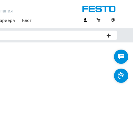
пания
ариера
Блог