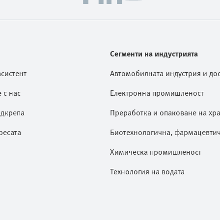
Сегменти на индустрията
асистент
Автомобилната индустрия и дос
 с нас
Електронна промишленост
дкрепа
Преработка и опаковане на хр
ресата
Биотехнологична, фармацевти
Химическа промишленост
Технология на водата