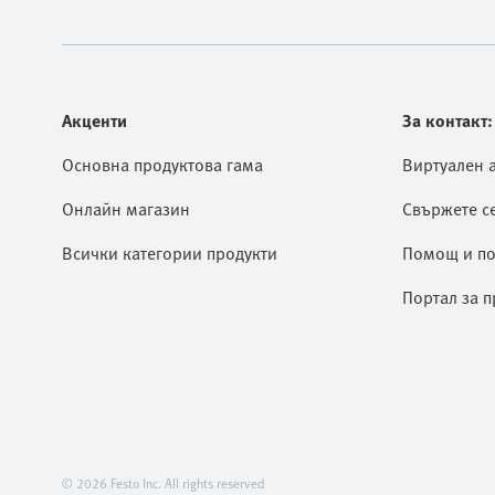
Акценти
За контакт:
Основна продуктова гама
Виртуален 
Онлайн магазин
Свържете се
Всички категории продукти
Помощ и по
Портал за п
© 2026 Festo Inc. All rights reserved