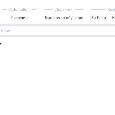
Automation
Дидактик
Ком
Решения
Техническо обучение
За Festo
К
а