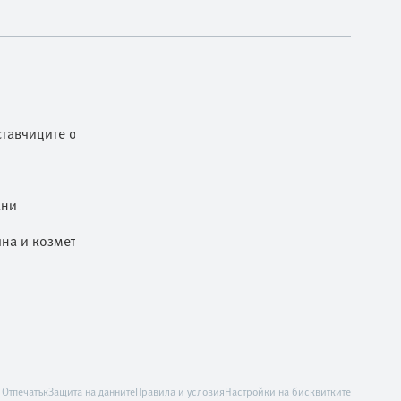
тавчиците от ниво 1
ани
чна и козметична промишленост
Отпечатък
Защита на данните
Правила и условия
Настройки на бисквитките