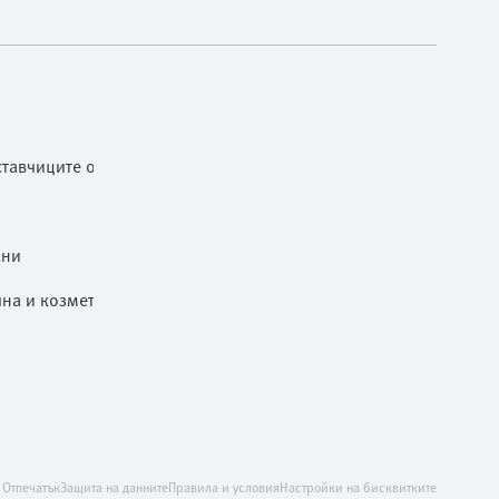
тавчиците от ниво 1
ани
чна и козметична промишленост
Отпечатък
Защита на данните
Правила и условия
Настройки на бисквитките