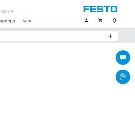
пания
ариера
Блог