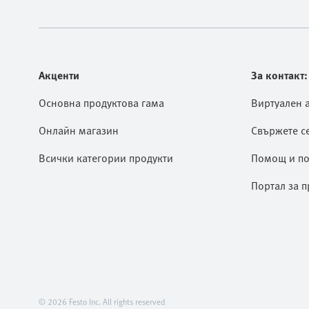
Акценти
За контакт:
Основна продуктова гама
Виртуален 
Онлайн магазин
Свържете се
Всички категории продукти
Помощ и по
Портал за п
© 2026 Festo Inc. All rights reserved