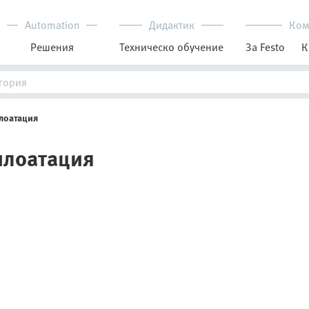
Automation
Дидактик
Ком
Решения
Техническо обучение
За Festo
К
плоатация
плоатация