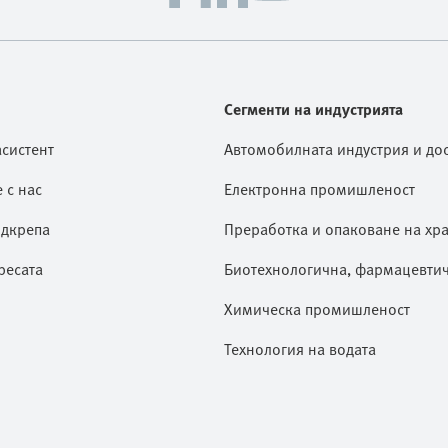
Сегменти на индустрията
асистент
Автомобилната индустрия и дос
 с нас
Електронна промишленост
дкрепа
Преработка и опаковане на хр
ресата
Биотехнологична, фармацевти
Химическа промишленост
Технология на водата