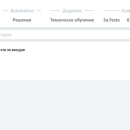
Automation
Дидактик
Ком
Решения
Техническо обучение
За Festo
К
ти за вакуум