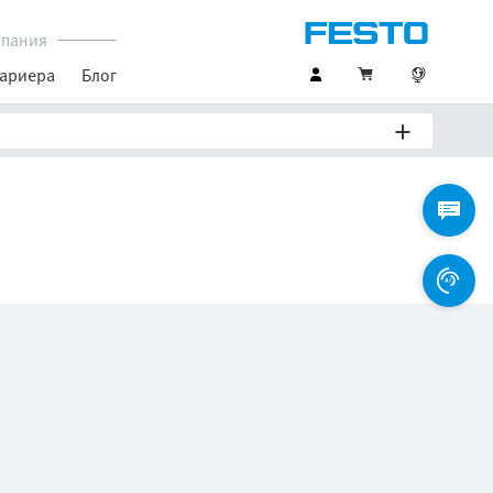
пания
ариера
Блог