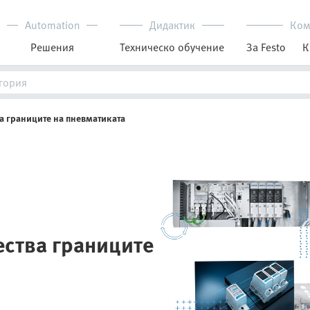
Automation
Дидактик
Ком
Решения
Техническо обучение
За Festo
К
ва границите на пневматиката
ества границите