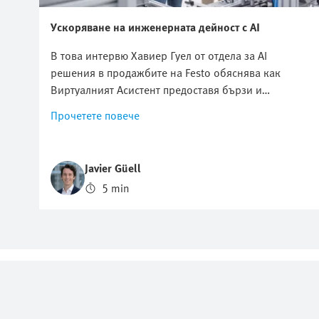
Ускоряване на инженерната дейност с AI
В това интервю Хавиер Гуел от отдела за AI
решения в продажбите на Festo обяснява как
Виртуалният Асистент предоставя бързи и
надеждни технически отговори, извлечени от
Прочетете повече
източници на Festo. Той обяснява как този цифров
експерт на Festo подпомага отстраняването на
неизправности и проучването на продукти –
Javier Güell
денонощно. Това може да се окаже истински
5 min
пробив за инженерите в областта на
индустриалната автоматизация, които са
подложени на все по-голям натиск да решават
проблемите бързо, да избягват прекъсванията в
работата и да поддържат производството
работещо. Виртуалният Асистент им помага да
открият решения за нула време.