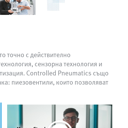
то точно с действително
ехнология, сензорна технология и
тизация. Controlled Pneumatics също
ака: пиезовентили, които позволяват