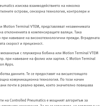
neumatics изисква взаимодействието на няколко
нтилните острови, сензорна технология, контролери и
и Motion Terminal VTEM, представляват незаменимата
на отклоненията в компенсиращите валяци. Така
при навиване на високотехнологични прежди. Вградената
а скорост и прецизност. ​​
механизъм с плунжерна бобина или Motion Terminal VTEM
р. при навиване на фолио или хартия. С Motion Terminal
on Apps.
ботва данните. Те се предоставят на висшестоящото
мощна комуникационна технология. По този начин
ани почти в реално време, което значително повишава
ти на Controlled Pneumatics е мощният алгоритъм за
ответните изисквания. За да се гарантира, че хардуерът на