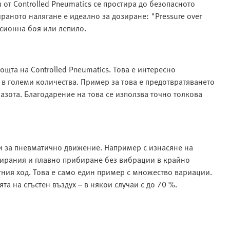
от Controlled Pneumatics се простира до безопасното
раното налягане е идеално за дозиране: "Pressure over
рсионна боя или лепило.
щта на Controlled Pneumatics. Това е интересно
 в големи количества. Пример за това е предотвратяването
азота. Благодарение на това се използва точно толкова
ли за пневматично движение. Например с изнасяне на
пирания и плавно прибиране без вибрации в крайно
тния ход. Това е само един пример с множество вариации.
а на сгъстен въздух – в някои случаи с до 70 %.