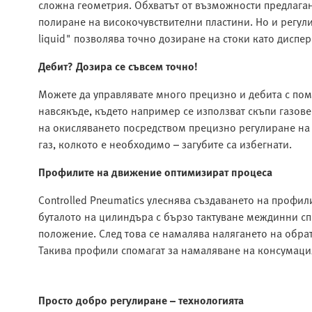
сложна геометрия. Обхватът от възможности предлаган 
полиране на високочувствителни пластини. Но и регули
liquid" позволява точно дозиране на стоки като диспе
Дебит? Дозира се съвсем точно!
Можете да управлявате много прецизно и дебита с помо
навсякъде, където например се използват скъпи газове
на окисляването посредством прецизно регулиране на 
газ, колкото е необходимо – загубите са избегнати.
Профилите на движение оптимизират процеса
Controlled Pneumatics улеснява създаването на профи
буталото на цилиндъра с бързо тактуване междинни с
положение. След това се намалява налягането на обра
Такива профили спомагат за намаляване на консумацият
Просто добро регулиране – технологията