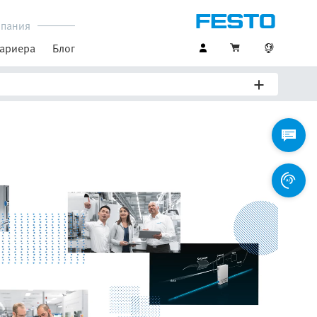
пания
ариера
Блог