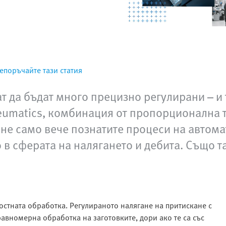
епоръчайте тази статия
т да бъдат много прецизно регулирани – и 
eumatics, комбинация от пропорционална т
не само вече познатите процеси на автома
в сферата на налягането и дебита. Също т
остната обработка. Регулираното налягане на притискане с
авномерна обработка на заготовките, дори ако те са със