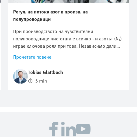
Регул. на потока азот в произв. на
полупроводници
При производството на чувствителни
полупроводници чистотата е всичко - и азотът (N₂)
играе ключова роля при това. Независимо дали
става въпрос за прочистване или промиване на
Прочетете повече
технологичните камери, за да бъдат защитени от
частици и други замърсявания, или за защита от
Tobias Glattbach
окисляване, оптимизирането на потреблението на
5 min
азот е от решаващо значение. Как обаче този
поток може да се регулира ефективно,
възпроизводимо и възможно най-икономично?