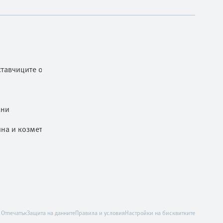
тавчиците от ниво 1
ани
чна и козметична промишленост
Отпечатък
Защита на данните
Правила и условия
Настройки на бисквитките