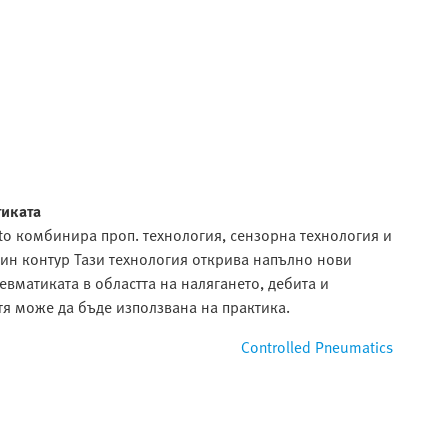
тиката
sto комбинира проп. технология, сензорна технология и
дин контур Тази технология открива напълно нови
вматиката в областта на налягането, дебита и
 тя може да бъде използвана на практика.
Controlled Pneumatics