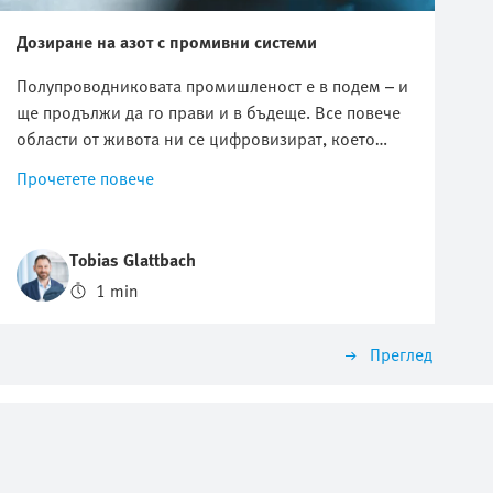
Дозиране на азот с промивни системи
Полупроводниковата промишленост е в подем – и
ще продължи да го прави и в бъдеще. Все повече
области от живота ни се цифровизират, което
означава, че търсенето на полупроводници като
Прочетете повече
чипове или чиплети непрекъснато нараства.
Едновременно с това се засилва ценовият натиск
върху производителите. Във видеото Ви показваме
Tobias Glattbach
колко азот можете да спестите и как по този начин
1 min
оказвате положително въздействие върху околната
среда.
Преглед