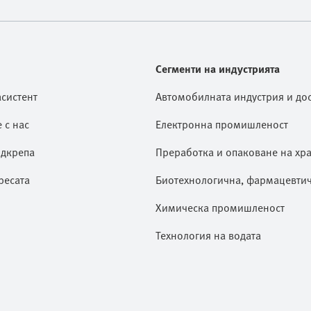
Сегменти на индустрията
асистент
Автомобилната индустрия и дос
 с нас
Електронна промишленост
дкрепа
Преработка и опаковане на хр
ресата
Биотехнологична, фармацевти
Химическа промишленост
Технология на водата