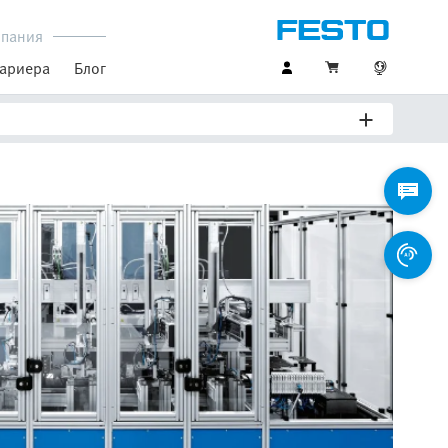
пания
ариера
Блог