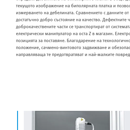
текущото изображение на биполярната платка и позвол
измерването на дебелината. Сравнението с данните от
достатъчно добро състояние на качество. Дефектните ч
доброкачествените части се транспортират от системата
електрически манипулатор на оста Z в магазин. Елект
позицията за поставяне. Благодарение на технологич
положение, сачмено-винтовото задвижване и обезопасе
направляваща те предотвратяват и най-малките повред