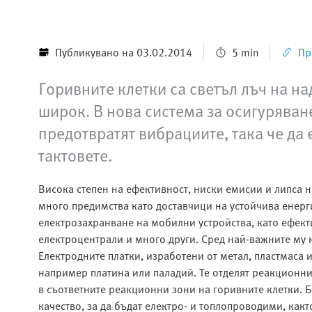
Публикувано на 03.02.2014
5 min
Пр
Горивните клетки са светъл лъч на н
широк. В нова система за осигуряван
предотвратят вибрациите, така че да
тактовете.
Висока степен на ефективност, ниски емисии и липса 
много предимства като доставчици на устойчива енерг
електрозахранване на мобилни устройства, като ефект
електроцентрали и много други. Сред най-важните му 
Електродните платки, изработени от метал, пластмаса 
например платина или паладий. Те отделят реакционни 
в съответните реакционни зони на горивните клетки. Б
качество, за да бъдат електро- и топлопроводими, как