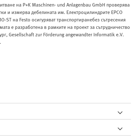
питване на P+K Maschinen- und Anlagenbau GmbH проверява
атки и измерва дебелината им. Електроцилиндрите EPCO
O-ST на Festo осигуряват транспортиранебез сътресения
емата е разработена в рамките на проект за сътрудничество
г, Gesellschaft zur Förderung angewandter Informatik e.V.
.