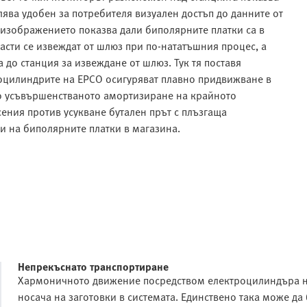
ява удобен за потребителя визуален достъп до данните от
 изображението показва дали биполярните платки са в
асти се извеждат от шлюз при по-нататъшния процес, а
 до станция за извеждане от шлюз. Тук тя поставя
роцилиндрите на EPCO осигуряват плавно придвижване в
но усъвършенстваното амортизиране на крайното
ния против усукване бутален прът с плъзгаща
и на биполярните платки в магазина.
Непрекъснато транспортиране
Хармоничното движение посредством електроцилиндъра на
носача на заготовки в системата. Единствено така може да