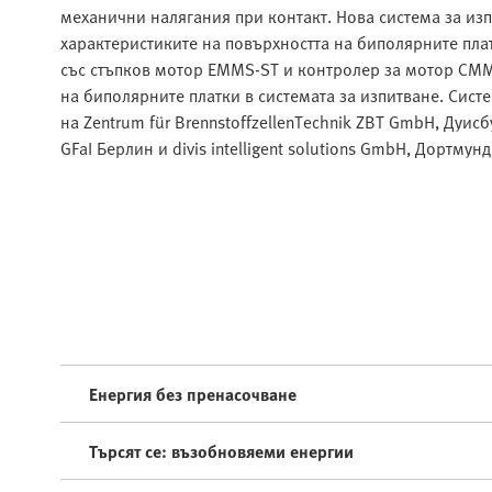
механични налягания при контакт. Нова система за из
характеристиките на повърхността на биполярните пл
със стъпков мотор EMMS-ST и контролер за мотор CMM
на биполярните платки в системата за изпитване. Сист
на Zentrum für BrennstoffzellenTechnik ZBT GmbH, Дуисбур
GFaI Берлин и divis intelligent solutions GmbH, Дортмунд
Енергия без пренасочване
Търсят се: възобновяеми енергии