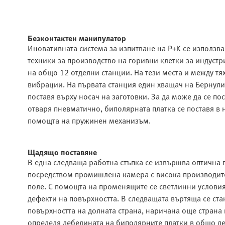
Безконтактен манипулатор
Иновативната система за изпитване на P+K се използва
техники за производство на горивни клетки за индустр
на общо 12 отделни станции. На тези места и между тя
вибрации. На първата станция един хващач на Бернули
поставя върху носач на заготовки. За да може да се по
отваря пневматично, биполярната платка се поставя в 
помощта на пружинен механизъм.
Щадящо поставяне
В една следваща работна стъпка се извършва оптична 
посредством промишлена камера с висока производител
поле. С помощта на променящите се светлинни услови
дефекти на повърхността. В следващата въртяща се ста
повърхността на долната страна, наричана още страна 
определя дебелината на биполярните платки в общо де