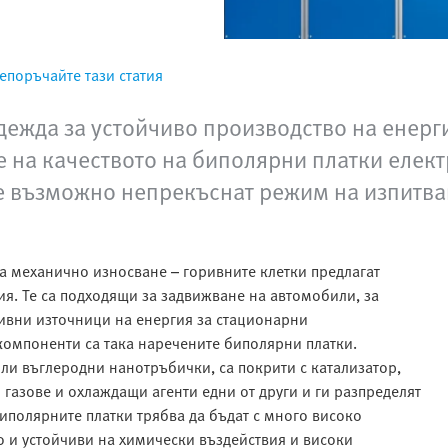
епоръчайте тази статия
адежда за устойчиво производство на енерг
е на качеството на биполярни платки елек
 е възможно непрекъснат режим на изпитва
на механично износване – горивните клетки предлагат
ия. Те са подходящи за задвижване на автомобили, за
ивни източници на енергия за стационарни
компоненти са така наречените биполярни платки.
или въглеродни нанотръбички, са покрити с катализатор,
газове и охлаждащи агенти едни от други и ги разпределят
иполярните платки трябва да бъдат с много високо
то и устойчиви на химически въздействия и високи