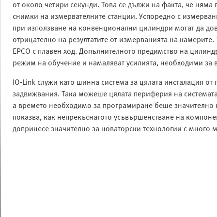
от около четири секунди. Това се дължи на факта, че няма 
снимки на измервателните станции. Успоредно с измервани
при използване на конвенционални цилиндри могат да дов
отрицателно на резултатите от измерванията на камерите
EPCO с плавен ход. Допълнителното предимство на цилиндр
режим на обучение и намаляват усилията, необходими за в
IO-Link служи като шинна система за цялата инсталация от
задвижвания. Така можеше цялата периферия на системата 
а времето необходимо за програмиране беше значително н
показва, как непрекъснатото усъвършенстване на компоне
допринесе значително за новаторски технологии с много м