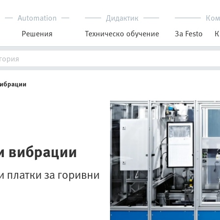
Automation
Дидактик
Ком
Решения
Техническо обучение
За Festo
К
вибрации
и вибрации
и платки за горивни