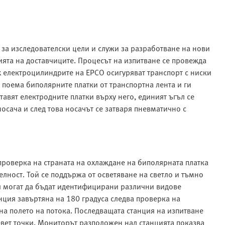
 за изследователски цели и служи за разработване на нови
ията на доставчиците. Процесът на изпитване се провежда
х електроцилиндрите на EPCO осигуряват транспорт с ниски
 поема биполярните платки от транспортна лента и ги
ставят електродните платки върху него, единият ъгъл се
носача и след това носачът се затваря пневматично с
проверка на страната на охлаждане на биполярната платка
ност. Той се поддържа от осветяване на светло и тъмно
я могат да бъдат идентифицирани различни видове
нция завъртяна на 180 градуса следва проверка на
на полето на потока. Последващата станция на изпитване
вет точки. Мониторът разположен над станцията показва