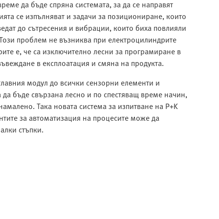
време да бъде спряна системата, за да се направят
ята се изпълняват и задачи за позициониране, които
едат до сътресения и вибрации, които биха повлияли
. Този проблем не възниква при електроцилиндрите
ите е, че са изключително лесни за програмиране в
ъвеждане в експлоатация и смяна на продукта.
 главния модул до всички сензорни елементи и
да бъде свързана лесно и по спестяващ време начин,
амалено. Така новата система за изпитване на P+K
нтите за автоматизация на процесите може да
алки стъпки.