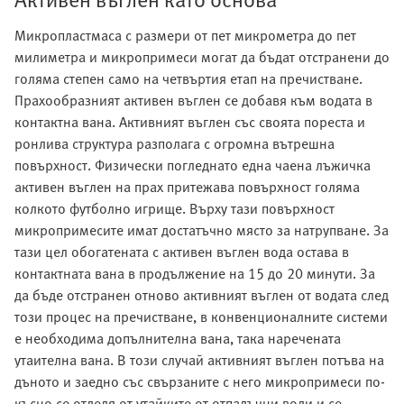
Микропластмаса с размери от пет микрометра до пет
милиметра и микропримеси могат да бъдат отстранени до
голяма степен само на четвъртия етап на пречистване.
Прахообразният активен въглен се добавя към водата в
контактна вана. Активният въглен със своята пореста и
ронлива структура разполага с огромна вътрешна
повърхност. Физически погледнато една чаена лъжичка
активен въглен на прах притежава повърхност голяма
колкото футболно игрище. Върху тази повърхност
микропримесите имат достатъчно място за натрупване. За
тази цел обогатената с активен въглен вода остава в
контактната вана в продължение на 15 до 20 минути. За
да бъде отстранен отново активният въглен от водата след
този процес на пречистване, в конвенционалните системи
е необходима допълнителна вана, така наречената
утаителна вана. В този случай активният въглен потъва на
дъното и заедно със свързаните с него микропримеси по-
късно се отделя от утайките от отпадъчни води и се