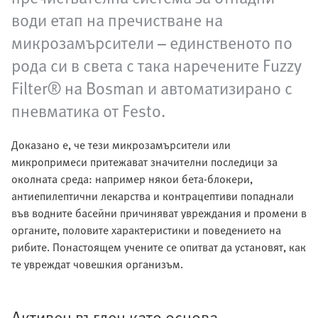
води етап на пречистване на
микрозамърсители – единственото по
рода си в света с така наречените Fuzzy
Filter® на Bosman и автоматизирано с
пневматика от Festo.
Доказано е, че тези микрозамърсители или
микропримеси притежават значителни последици за
околната среда: например някои бета-блокери,
антиепилептични лекарства и контрацептиви попаднали
във водните басейни причиняват увреждания и промени в
органите, половите характеристики и поведението на
рибите. Понастоящем учените се опитват да установят, как
те увреждат човешкия организъм.
Активен въглен като основа