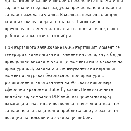
Допълнителни клапи и шибри с посочените пневматични
задвижвания подават въздух за прочистване и отварят и
затварят изхода за утайка. В малката помпена станция,
която изпомпва водата от етапа за биологично
пречистване към четвъртия етап на пречистване, също
работят автоматизирани шибри.
При въртящото задвижване DAPS въртящият момент се
генерира с кинематика на люлеене на лоста, за да бъдат
преодоляни високите въртящи моменти на откъсване на
арматурата. Здравината и степенуването на въртящия
момент осигуряват безопасност при арматури с
ротационен ъгъл ограничен на 90°, като например
сферични кранове и Butterfly клапи. Пневматичните
линейни задвижвания DLP действат директно върху
плъзгащата пластина и позволяват надеждно отваряне/
затваряне или също точно приближаване до различни
позиции на ножови и регулиращи шибри.