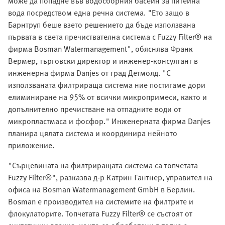
може да попадне във водосборния басейн за питейна
вода посредством една речна система. "Ето защо в
Барнтруп беше взето решението да бъде използвана
първата в света пречиствателна система с Fuzzy Filter® на
фирма Bosman Watermanagement", обяснява Франк
Вермер, търговски директор и инженер-консултант в
инженерна фирма Danjes от град Детмолд. "С
използваната филтрираща система ние постигаме дори
елиминиране на 95% от всички микропримеси, както и
допълнително пречистване на отпадните води от
микропластмаса и фосфор." Инженерната фирма Danjes
планира цялата система и координира нейното
приложение.
"Сърцевината на филтриращата система са топчетата
Fuzzy Filter®", разказва д-р Катрин Гантнер, управител на
офиса на Bosman Watermanagement GmbH в Берлин.
Bosman е производител на системите на филтрите и
флокулаторите. Топчетата Fuzzy Filter® се състоят от