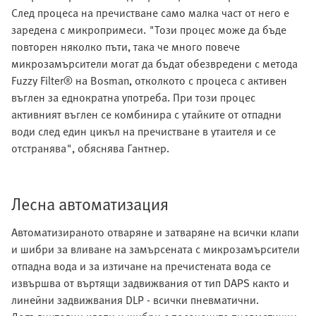
След процеса на пречистване само малка част от него е
заредена с микропримеси. "Този процес може да бъде
повторен няколко пъти, така че много повече
микрозамърсители могат да бъдат обезвредени с метода
Fuzzy Filter® на Bosman, отколкото с процеса с активен
въглен за еднократна употреба. При този процес
активният въглен се комбинира с утайките от отпадни
води след един цикъл на пречистване в утаителя и се
отстранява", обяснява Гантнер.
Лесна автоматизация
Автоматизираното отваряне и затваряне на всички клапи
и шибри за вливане на замърсената с микрозамърсители
отпадна вода и за изтичане на пречистената вода се
извършва от въртящи задвижвания от тип DAPS както и
линейни задвижвания DLP - всички пневматични.