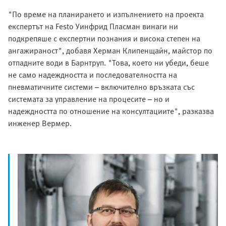
"По време на планирането и изпълнението на проекта
експертът на Festo Уинфрид Пласман винаги ни
подкрепяше с експертни познания и висока степен на
ангажираност", добавя Херман Клипенщайн, майстор по
отпадните води в Барнтруп. "Това, което ни убеди, беше
не само надеждността и последователността на
пневматичните системи – включително връзката със
системата за управление на процесите – но и
надеждността по отношение на консултациите", разказва
инженер Вермер.