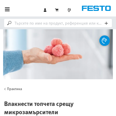
Практика
Влакнести топчета срещу
микрозамърсители