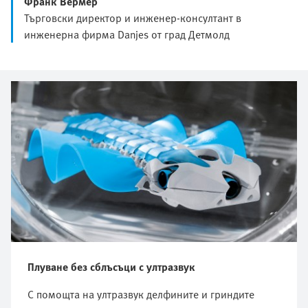
Франк Вермер
Търговски директор и инженер-консултант в
инженерна фирма Danjes от град Детмолд
Плуване без сблъсъци с ултразвук
С помощта на ултразвук делфините и гриндите