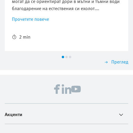
могат да се ориентират дори в мътни и тъмни води
благодарение на естествения си ехолот.
Подводниците също използват ултразвукова
Прочетете повече
технология за ориентиране. Ултразвуковите
сензори могат да изчисляват разстояния дори до
прозрачни материали и под вода. BionicFinWave се
2 min
възползва от тези свойства: Благодарение на
ултразвуковите сензори бионичният подводен
робот плува без сблъсъци през тръбна система,
Преглед
изработена от акрилно стъкло.
Акценти