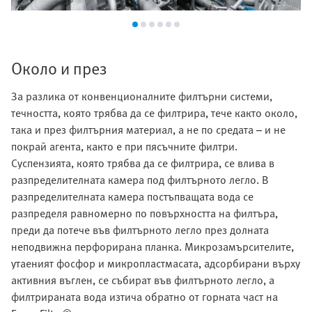
Около и през
За разлика от конвенционалните филтърни системи,
течността, която трябва да се филтрира, тече както около,
така и през филтърния материал, а не по средата – и не
покрай агента, както е при пясъчните филтри.
Суспензията, която трябва да се филтрира, се влива в
разпределителната камера под филтърното легло. В
разпределителната камера постъпващата вода се
разпределя равномерно по повърхността на филтъра,
преди да потече във филтърното легло през долната
неподвижна перфорирана планка. Микрозамърсителите,
утаеният фосфор и микропластмасата, адсорбирани върху
активния въглен, се събират във филтърното легло, а
филтрираната вода изтича обратно от горната част на