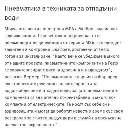
Пневматика в техниката за отпадъчни
води
Модулните вентилни острови MPA с Multipol задействат
задвижванията. Тези вентилни острови както и
пневмоподготвящи единици от серията MS6 са надеждно
защитени в контролни шкафове, доставени от Festo
готови за инсталиране. "Както вече се убедихме в много
от нашите проекти, пневматичните компоненти на Festo
се характеризират с висока здравина и надеждност",
разказва Вермер. "Пневматиката е първият избор пред
електрическите решения в нашите проекти за
водоснабдяване и отпадни води, защото пневматичните
компоненти са значително по-рентабилни и много по-
компактни от електрическите. Те носят със себе си и
взривозащита и могат да работят известно време със своя
резервоар за сгъстен въздух дори в случай на прекъсване
на електрозахранването."