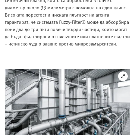
синтетични влакна, които са обработени в топче с
диаметър около 33 милиметра с помощта на един клипс.
Високата порестост и ниската плътност на агента
гарантират, че системата Fuzzy-Filter® може да абсорбира
поне два до три пъти повече твърди частици, които могат
да бъдат филтрирани от пясъчните или платнените филтри
– истинско чудно влакно против микрозамърсители.