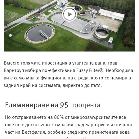
Вместо голямата инвестиция в утаителна вана, град
Барнтруп избира по-ефективния Fuzzy Filter®. Необходима
ви е само малка функционална сграда, която се намира в
задния край на системата, директно до пътя.
Елиминиране на 95 процента
Но отстраняването на 80% от микрозамърсителите все
още не е достатъчно за малкия град Барнтруп в източната
част на Вестфалия, особено след като пречистената вода