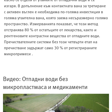
изгаря. В допълнение към контактната вана за третиране
с активен въглен е необходима по-голяма инвестиция в
голяма утаителна вана, която заема несъразмерно голямо
пространство. Измерванията показват, че този метод
отстранява 80 % от остатъците от лекарства, както и
рентгеновите контрастни вещества от отпадните води.
Пречиствателните системи без този четвърти етап на
пречистване задържат само 30 % от регистрираните
микропримеси .
Видео: Отпадни води без
микропластмаса и медикаменти