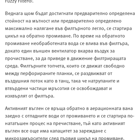
Fuzzy Filter®.
Веднага щом бъдат достигнати предварително определена
стойност на мътност или предварително определено
максимално налягане във филтърното легло, се стартира
цикъл на обратно промиване. По време на обратното
промиване необработената вода се влива във филтъра,
докато един външен вентилатор вкарва въздух за
прочистване, за да приведе в движение филтриращата
среда. Филтърните топчета, които се движат свободно
между перфорираните планки, се раздвижват от
въздушния поток като в танц, така че натрупаните и
втвърдени частици мръсотия се освобождават и
изхвърлят от филтъра.
Активният въглен се връща обратно в аерационната вана
заедно с отпадните води от промиването и се стартира по-
нататъшен процес на пречистване, тъй като активният
въглен все още има капацитет за зареждане с
микрозамърсители след първия цикъл на промиване.