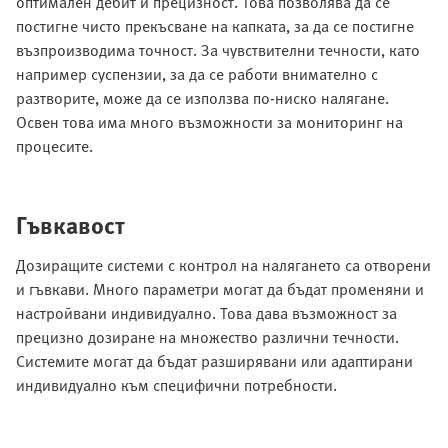
оптимален дебит и прецизност. Това позволява да се
постигне чисто прекъсване на капката, за да се постигне
възпроизводима точност. За чувствителни течности, като
например суспензии, за да се работи внимателно с
разтворите, може да се използва по-ниско налягане.
Освен това има много възможности за мониторинг на
процесите.
Гъвкавост
Дозиращите системи с контрол на налягането са отворени
и гъвкави. Много параметри могат да бъдат променяни и
настройвани индивидуално. Това дава възможност за
прецизно дозиране на множество различни течности.
Системите могат да бъдат разширявани или адаптирани
индивидуално към специфични потребности.