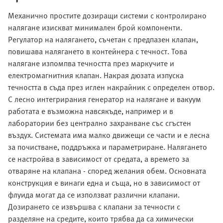
Механично простите дозиращи системи с контролирано
налягане изискват минимален брой компоненти.
Регулатор на налягането, съчетан с предпазен клапан,
повишава налягането в контейнера с течност. Това
налягане изпомпва течността през маркучите и
електромагнитния клапан. Накрая дюзата изпуска
течността в съда през иглен накрайник с определен отвор.
С лесно интегрирания генератор на налягане и вакуум
работата е възможна навсякъде, например и в
лаборатории без централно захранване със сгъстен
въздух. Системата има малко движещи се части и е лесна
за почистване, поддръжка и параметриране. Налягането
се настройва в зависимост от средата, а времето за
отваряне на клапана - според желания обем. Основната
конструкция е винаги една и съща, но в зависимост от
флуида могат да се използват различни клапани.
Дозирането се извършва с клапани за течности с
разделяне на средите, които трябва да са химически