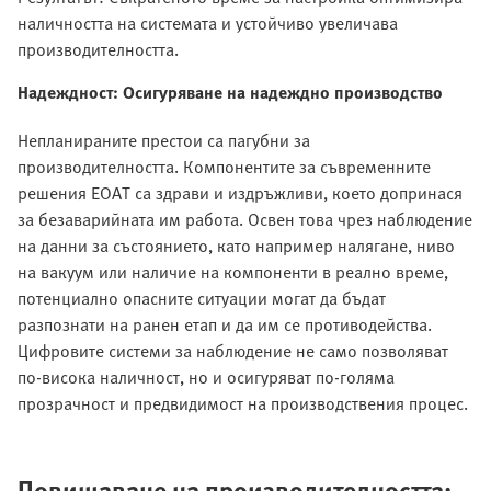
наличността на системата и устойчиво увеличава
производителността.
Надеждност: Осигуряване на надеждно производство
Непланираните престои са пагубни за
производителността. Компонентите за съвременните
решения EOAT са здрави и издръжливи, което допринася
за безаварийната им работа. Освен това чрез наблюдение
на данни за състоянието, като например налягане, ниво
на вакуум или наличие на компоненти в реално време,
потенциално опасните ситуации могат да бъдат
разпознати на ранен етап и да им се противодейства.
Цифровите системи за наблюдение не само позволяват
по-висока наличност, но и осигуряват по-голяма
прозрачност и предвидимост на производствения процес.
Повишаване на производителността: