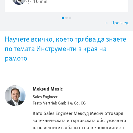
10 min
Многообещаващ подход за противодействие на
тези промени е принципът "local for local".
Преглед
Научете всичко, което трябва да знаете
по темата Инструменти в края на
рамото
Meksud Mesic
Sales Engineer
Festo Vertrieb GmbH & Co. KG
Като Sales Engineer Мексуд Месич отговаря
за техническата и търговската обслужването
на клиентите в областта на технологиите за