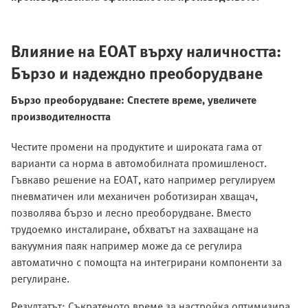
Влияние на EOAT върху наличността:
Бързо и надеждно преоборудване
Бързо преоборудване: Спестете време, увеличете
производителността
Честите промени на продуктите и широката гама от
варианти са норма в автомобилната промишленост.
Гъвкаво решение на EOAT, като например регулируем
пневматичен или механичен роботизиран хващач,
позволява бързо и лесно преоборудване. Вместо
трудоемко инсталиране, обхватът на захващане на
вакуумния паяк например може да се регулира
автоматично с помощта на интегрирани компоненти за
регулиране.
Резултатът: Съкратеното време за настройка оптимизира