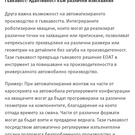
Гъвкавост: Адаптивност към различни изисквания
Друга важна възможност на автоматизираното
производство е гъвкавостта. Интегрираните
роботизирани хващачи, които могат да реализират
различни точки на захващане или притискане, позволяват
непрекъснато прехвърляне на различни размери или
геометрии на детайлите без загуба на производителност.
Тази гъвкавост превръща гъвкавото решение EOAT в
инструмент за повишаване на производителността в
универсалното автомобилно производство.
Пример: При автоматизирания монтаж на части от
каросерията на автомобила регулируемите конфигурации
на хващачите могат да бъдат програмирани за различни
геометрии на компонентите, благодарение на което
отпада времето за смяна. Части от различни формати
могат да бъдат взети и предадени веднага. Тази гъвкавост
посредством автоматично регулируеми изпълнителни
органи подпомага безпроблемното производство и