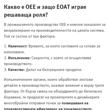
Какво е OEE и защо EOAT играе
решаваща роля?
В промишленото производство OEE е ключов показател за
визуализиране на производителността на цялата система.
Той се състои от три фактора:
1.
Наличност:
Времето, за което системите са готови за
използване.
2.
Изпълнение:
Скоростта, с която се осъществява
производството.
3.
Качество:
Делът на безгрешните продукти.
Изпълнителните органи, които обработват листови
детайли в производството, оказват влияние и върху трите
фактора. От бърза смяна на оборудването до безопасно
боравене, те предлагат на проектантите и дизайнерите
многобройни отправни точки за
повишаване на
производствената ефективнос на производството.