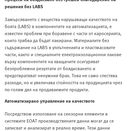
решения без LABS
Замърсяването с вещества нарушаващи качеството на
боята (LABS) в компонентите на автоматизацията, е
известен проблем при боравене с части от каросерията,
които трябва да бъдат лакирани. Материалите без
съдържание на LABS в уплътненията и пластмасовите
части, както и специалните електроизолационни лакове
върху компонентите на хващачите осигуряват
безпроблемни резултати от боядисването и
предотвратяват ненужния брак. Това не само спестява
разходи, но и увеличава стойността на продукцията чрез
по-голям дял на продаваемите продукти.
Автоматизирано управление на качеството
Посредством използване на сензорни елементи в
системите EOAT производствените данни могат да се
записват и анализират в реално време. Тези данни