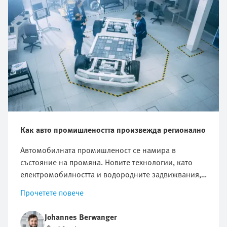
Как авто промишлеността произвежда регионално
Автомобилната промишленост се намира в
състояние на промяна. Новите технологии, като
електромобилността и водородните задвижвания,
определят облика на промишлеността, а
Прочетете повече
глобалните кризи, нарастващите изисквания за
устойчивост и сложността на глобалните вериги за
Johannes Berwanger
доставки създават нови предизвикателства.