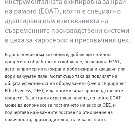
инструменталната екипировка за край
на рамото (EOAT), която е специално
адаптирана към изискванията на
съвременните производствени системи
в цеха за каросерии и пресовъчния цех.
В допълнение към ключовите, добавящи стойност
процеси на обработка и сглобяване, решенията EOAT,
като например интегрирани роботизирани хващачи или
дори вакуумен паяк, могат също така да повлияят на
общата ефективност на оборудването (Overall Equipment
Effectiveness, OEE)) и да оптимизират производствените
процеси. Тази статия осветлява начина, по който EOAT
може да допринесе за постигането на висока OEE, и
подчертава най-важните лостове по отношение на
наличността, производителността и качеството.