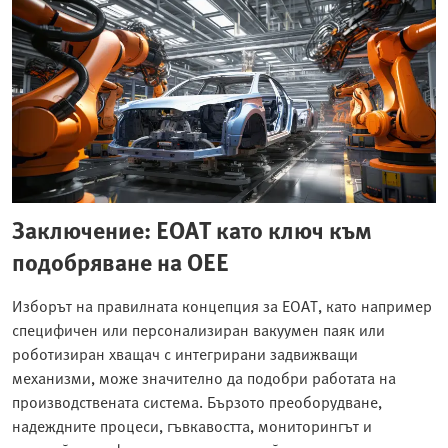
Заключение: EOAT като ключ към
подобряване на OEE
Изборът на правилната концепция за EOAT, като например
специфичен или персонализиран вакуумен паяк или
роботизиран хващач с интегрирани задвижващи
механизми, може значително да подобри работата на
производствената система. Бързото преоборудване,
надеждните процеси, гъвкавостта, мониторингът и