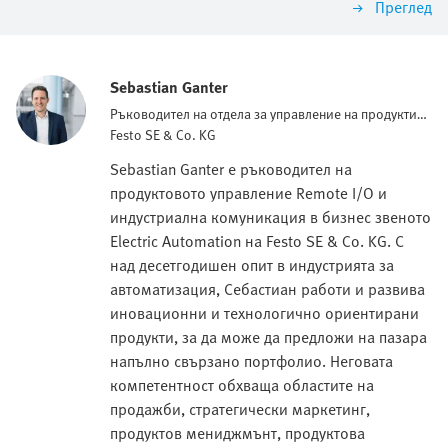
Преглед
Sebastian Ganter
Ръководител на отдела за управление на продукти
Отдалечени входове/изходи и комуникация.
Festo SE & Co. KG
Sebastian Ganter е ръководител на
продуктовото управление Remote I/O и
индустриална комуникация в бизнес звеното
Electric Automation на Festo SE & Co. KG. С
над десетгодишен опит в индустрията за
автоматизация, Себастиан работи и развива
иновационни и технологично ориентирани
продукти, за да може да предложи на пазара
напълно свързано портфолио. Неговата
компетентност обхваща областите на
продажби, стратегически маркетинг,
продуктов мениджмънт, продуктова