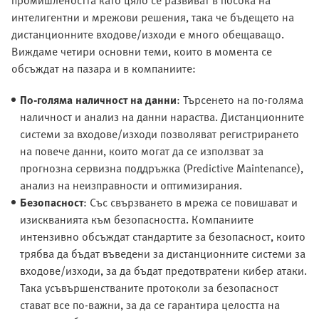
промишлеността като цяло се развиват в посока на
интелигентни и мрежови решения, така че бъдещето на
дистанционните входове/изходи е много обещаващо.
Виждаме четири основни теми, които в момента се
обсъждат на пазара и в компаниите:
По-голяма наличност на данни
: Търсенето на по-голяма
наличност и анализ на данни нараства. Дистанционните
системи за входове/изходи позволяват регистрирането
на повече данни, които могат да се използват за
прогнозна сервизна поддръжка (Predictive Maintenance),
анализ на неизправности и оптимизирания.
Безопасност
: Със свързването в мрежа се повишават и
изискванията към безопасността. Компаниите
интензивно обсъждат стандартите за безопасност, които
трябва да бъдат въведени за дистанционните системи за
входове/изходи, за да бъдат предотвратени кибер атаки.
Така усъвършенстваните протоколи за безопасност
стават все по-важни, за да се гарантира целостта на