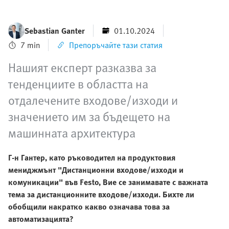
Sebastian Ganter
01.10.2024
7 min
Препоръчайте тази статия
Нашият експерт разказва за
тенденциите в областта на
отдалечените входове/изходи и
значението им за бъдещето на
машинната архитектура
Г-н Гантер, като ръководител на продуктовия
мениджмънт "Дистанционни входове/изходи и
комуникации" във Festo, Вие се занимавате с важната
тема за дистанционните входове/изходи. Бихте ли
обобщили накратко какво означава това за
автоматизацията?