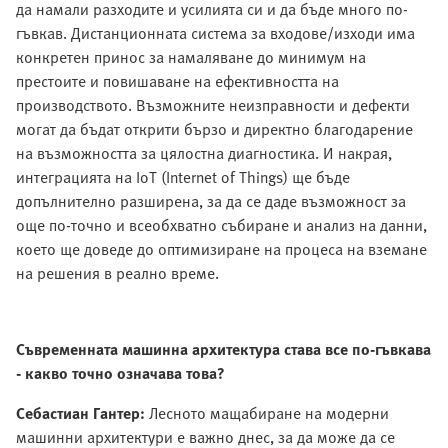
да намали разходите и усилията си и да бъде много по-
гъвкав. Дистанционната система за входове/изходи има
конкретен принос за намаляване до минимум на
престоите и повишаване на ефективността на
производството. Възможните неизправности и дефекти
могат да бъдат открити бързо и директно благодарение
на възможността за цялостна диагностика. И накрая,
интеграцията на IoT (Internet of Things) ще бъде
допълнително разширена, за да се даде възможност за
още по-точно и всеобхватно събиране и анализ на данни,
което ще доведе до оптимизиране на процеса на вземане
на решения в реално време.
Съвременната машинна архитектура става все по-гъвкава
- какво точно означава това?
Себастиан Гантер:
Лесното мащабиране на модерни
машинни архитектури е важно днес, за да може да се