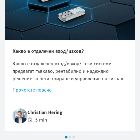
Какво е отдалечен вход/изход?
Какво е отдалечен вход/изход? Тези системи
предлагат гъвкаво, рентабилно и надеждно
решение за регистриране и управление на сигнали
в промишлената автоматизация. Те позволяват
Прочетете повече
децентрализирано разположение на входно-
изходните модули, което намалява разходите за
окабеляване и опростява инсталирането и
Christian Hering
сервизната поддръжка.
5 min