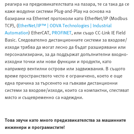
реагира на предизвикателствата на пазара, те са така да се
каже модулни системи Plug-and-Play на основа на
базирани на Ethernet протоколи като EtherNet/IP (Modbus
TCP), (
EtherNet/IP™ | ODVA Technologies | Industrial
Automation
) EtherCAT,
PROFINET
, или също CC-Link IE Field
Basic. Следователно дистанционните системи за входове/
изходи трябва да могат лесно да бъдат разширявани или
персонализирани, за да поддържат допълнителни входно-
изходни точки или нови функции и продукти, като
например вентилни острови или задвижвания. В същото
време пространството често е ограничено, което е още
една причина за търсенето на гъвкави дистанционни
системи за входове/изходи, които са компактни, спестяват
място и същевременно са надеждни.
Това звучи като много предизвикателства за машинните
инженери и програмистите!