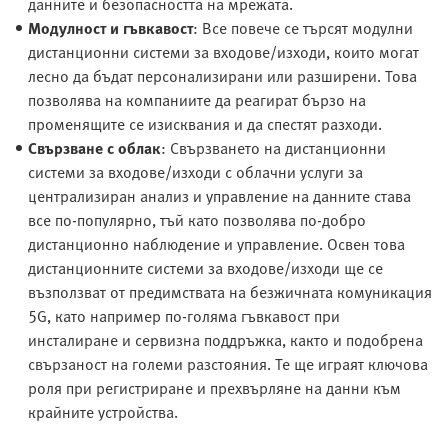
данните и безопасността на мрежата.
Модулност и гъвкавост
: Все повече се търсят модулни
дистанционни системи за входове/изходи, които могат
лесно да бъдат персонализирани или разширени. Това
позволява на компаниите да реагират бързо на
променящите се изисквания и да спестят разходи.
Свързване с облак
: Свързването на дистанционни
системи за входове/изходи с облачни услуги за
централизиран анализ и управление на данните става
все по-популярно, тъй като позволява по-добро
дистанционно наблюдение и управление. Освен това
дистанционните системи за входове/изходи ще се
възползват от предимствата на безжичната комуникация
5G, като например по-голяма гъвкавост при
инсталиране и сервизна поддръжка, както и подобрена
свързаност на големи разстояния. Те ще играят ключова
роля при регистриране и прехвърляне на данни към
крайните устройства.