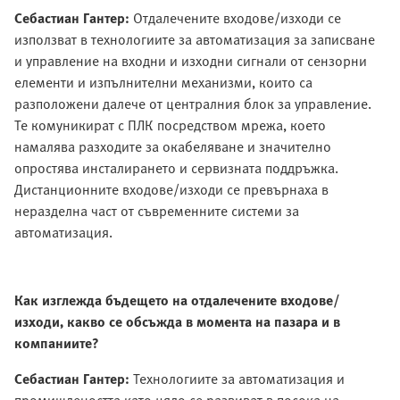
Себастиан Гантер:
Отдалечените входове/изходи се
използват в технологиите за автоматизация за записване
и управление на входни и изходни сигнали от сензорни
елементи и изпълнителни механизми, които са
разположени далече от централния блок за управление.
Те комуникират с ПЛК посредством мрежа, което
намалява разходите за окабеляване и значително
опростява инсталирането и сервизната поддръжка.
Дистанционните входове/изходи се превърнаха в
неразделна част от съвременните системи за
автоматизация.
Как изглежда бъдещето на отдалечените входове/
изходи, какво се обсъжда в момента на пазара и в
компаниите?
Себастиан Гантер:
Технологиите за автоматизация и