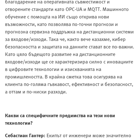
благодарение на оперативната съвместимост и
отворените стандарти като OPC-UA и MQTT. Машинното
обучение с помощта на ИИ също открива нови
възможности, като позволява по-точни прогнози и
прогнозна сервизна поддръжка на дистанционни системи
за входове/изходи. Така че, както вече казахме, кибер
безопасността и защитата на данните стават все по-важни.
Като цяло бъдещото развитие на дистанционните
входове/изходи ще се характеризира силно с иновациите
в цифровите технологии и изискванията на
промишлеността. В крайна сметка това осигурява на
клиента по-голяма гъвкавост, ефективност и безопасност,
а оттам и по-ниски разходи.
Какви са специфичните предимства на тези нови
технологии?
Себастиан Гантер:
Екипът от инженери може значително