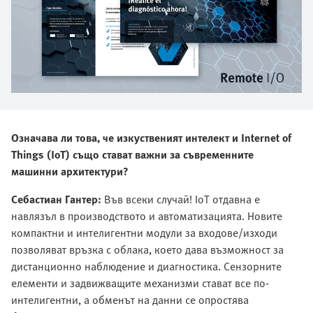
Означава ли това, че изкуственият интелект и Internet of
Things (IoT) също стават важни за съвременните
машинни архитектури?
Себастиан Гантер:
Във всеки случай! IoT отдавна е
навлязъл в производството и автоматизацията. Новите
компактни и интелигентни модули за входове/изходи
позволяват връзка с облака, което дава възможност за
дистанционно наблюдение и диагностика. Сензорните
елементи и задвижващите механизми стават все по-
интелигентни, а обменът на данни се опростява