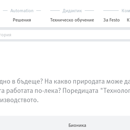
Automation
Дидактик
Ком
Решения
Техническо обучение
За Festo
К
едно в бъдеще? На какво природата може д
а работата по-лека? Поредицата "Технолог
изводството.
Бионика