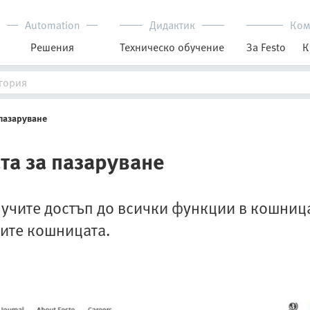
Automation
Дидактик
Ком
Решения
Техническо обучение
За Festo
К
пазаруване
та за пазаруване
олучите достъп до всички функции в кошниц
рите кошницата.