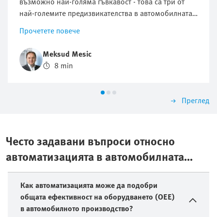
възможно най-голяма гъвкавост - това са три от
най-големите предизвикателства в автомобилната
промишленост. Ключова роля тук играе
Прочетете повече
инструменталната екипировка за край на рамото
(EOAT), която е специално адаптирана към
Meksud Mesic
изискванията на съвременните производствени
8 min
системи в цеха за каросерии и пресовъчния цех.
Преглед
Често задавани въпроси относно
автоматизацията в автомобилната
промишленост
Как автоматизацията може да подобри
общата ефективност на оборудването (OEE)
в автомобилното производство?