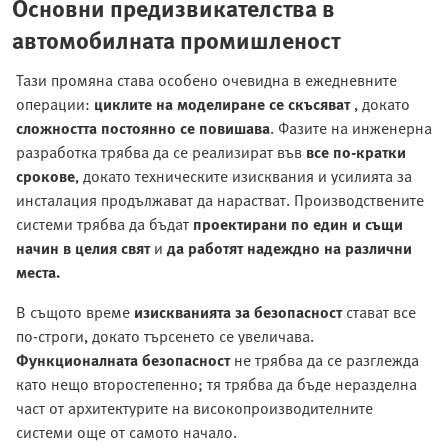
Основни предизвикателства в
автомобилната промишленост
Тази промяна става особено очевидна в ежедневните
операции:
циклите на моделиране се скъсяват
, докато
сложността постоянно се повишава
. Фазите на инженерна
разработка трябва да се реализират във
все по-кратки
срокове
, докато техническите изисквания и усилията за
инсталация продължават да нарастват. Производствените
системи трябва да бъдат
проектирани по един и същи
начин в целия свят
и
да работят надеждно на различни
места.
В същото време
изискванията за безопасност
стават все
по-строги, докато търсенето се увеличава.
Функционалната безопасност
не трябва да се разглежда
като нещо второстепенно; тя трябва да бъде неразделна
част от архитектурите на високопроизводителните
системи още от самото начало.