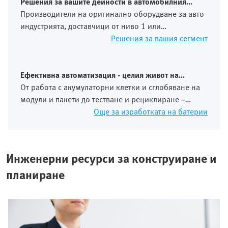
Решения за вашите дейности в автомобилния
бранш
Производители на оригинално оборудване за авто
индустрията, доставчици от ниво 1 или
производители на произв. линии – всяка роля
Решения за вашия сегмент
поставя различни изисквания към
автоматизацията, стандартизацията и
възможностите за разрастване в глобален план.
Ефективна автоматизация - целия живот на
Ние отчитаме тези аспекти по цялата верига на
батерията
От работа с акумулаторни клетки и сглобяване на
стойността.
модули и пакети до тестване и рециклиране –
производството на батерии поставя високи
Още за изработката на батерии
изисквания за прецизност, безопасност и
стабилност на процесите. Автоматизацията е от
съществено значение за качеството и
Инженерни ресурси за конструиране и
икономическата ефективност.
планиране