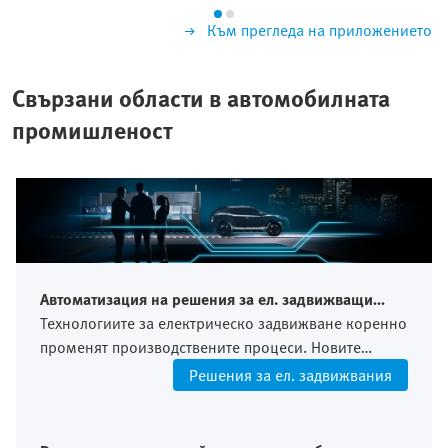
Към прегледа на приложението
Свързани области в автомобилната
промишленост
Автоматизация на решения за ел. задвижващи
системи
Технологиите за електрическо задвижване коренно
променят производствените процеси. Новите
компоненти и сложните процедури за тестване
Решения за ел. задвижвания
повишават изискванията за точност и инсталация.
Това изисква гъвкави и прецизно интегрирани
концепции за автоматизация.