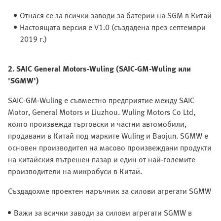
Отнася се за всички заводи за батерии на SGM в Китай
Настоящата версия е V1.0 (създадена през септември
2019 г.)
2. SAIC General Motors-Wuling (SAIC-GM-Wuling или
'SGMW')
SAIC-GM-Wuling е съвместно предприятие между SAIC
Motor, General Motors и Liuzhou. Wuling Motors Co Ltd,
която произвежда търговски и частни автомобили,
продавани в Китай под марките Wuling и Baojun. SGMW е
основен производител на масово произвеждани продукти
на китайския вътрешен пазар и един от най-големите
производители на микробуси в Китай.
Създадохме проектен наръчник за силови агрегати SGMW
Важи за всички заводи за силови агрегати SGMW в