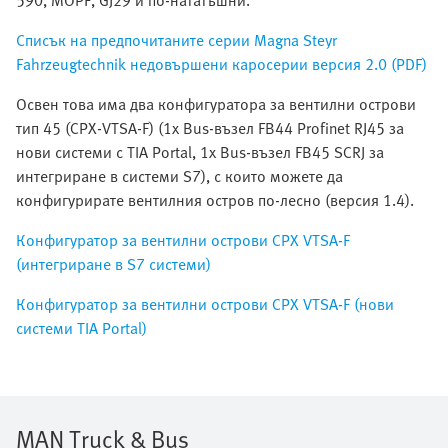
590, MOPF, GJ29 и по-нататъшни.
Списък на предпочитаните серии Magna Steyr
Fahrzeugtechnik недовършени каросерии версия 2.0 (PDF)
Освен това има два конфигуратора за вентилни острови
тип 45 (CPX-VTSA-F) (1x Bus-възел FB44 Profinet RJ45 за
нови системи с TIA Portal, 1x Bus-възел FB45 SCRJ за
интегриране в системи S7), с които можете да
конфигурирате вентилния остров по-лесно (версия 1.4).
Конфигуратор за вентилни острови CPX VTSA-F
(интегриране в S7 системи)
Конфигуратор за вентилни острови CPX VTSA-F (нови
системи TIA Portal)
MAN Truck & Bus