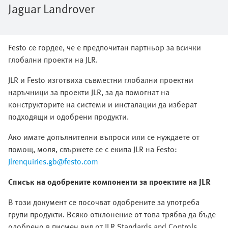
Jaguar Landrover
Festo се гордее, че е предпочитан партньор за всички
глобални проекти на JLR.
JLR и Festo изготвиха съвместни глобални проектни
наръчници за проекти JLR, за да помогнат на
конструкторите на системи и инсталации да изберат
подходящи и одобрени продукти.
Ако имате допълнителни въпроси или се нуждаете от
помощ, моля, свържете се с екипа JLR на Festo:
Jlrenquiries.gb@festo.com
Списък на одобрените компоненти за проектите на JLR
В този документ се посочват одобрените за употреба
групи продукти. Всяко отклонение от това трябва да бъде
одобрено в писмен вид от JLR Standards and Controls.