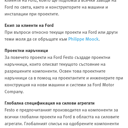
клиенти на Ford, който ще подпомага всички заводи на
Ford по света, както и конструкторите на машини и
инсталации при проектите.
Екип за клиенти на Ford
При въпроси относно текущи проекти на Ford или други
теми моля да се обръщате към
Philippe Moock
.
Проектни наръчници
За повечето проекти на Ford Festo създаде проектни
наръчници, които описват текущото състояние на
разрешените компоненти. Освен това проектните
наръчници са в помощ на проектантите и инженерите при
конструкция на нови машини и системи за Ford Motor
Company.
Глобална спецификация на силови агрегати
Festo е предпочитаният производител на компоненти за
всички глобални проекти на Ford в областта на силовите
агрегати. Глобалният списък на одобрените компоненти