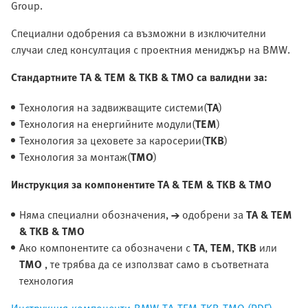
Group.
Специални одобрения са възможни в изключителни
случаи след консултация с проектния мениджър на BMW.
Стандартните TA & TEM & TKB & TMO са валидни за:
Технология на задвижващите системи(
TA
)
Технология на енергийните модули(
TEM
)
Технология за цеховете за каросерии(
TKB
)
Технология за монтаж(
TMO
)
Инструкция за компонентите TA & TEM & TKB & TMO
Няма специални обозначения,
→
одобрени за
TA & TEM
& TKB & TMO
Ако компонентите са обозначени с
TA
,
TEM
,
TKB
или
TMO
, те трябва да се използват само в съответната
технология