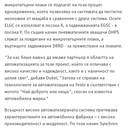
микротитърни плаки се подлагат на този процес
едновременно, което позволява на системата да постигне
икономии от мащаба в сравнение с други системи. Осите
ELGC се използват в посока X, а задвижванията EGSC - в
посока Y. По същия начин пневматичните хващачи DHPS
служат за повдигане на микротитърните плаки, а
въртящото задвижване DRRD - за преместване на плаките.
"За нас беше важно да имаме партньор в областта на
автоматизацията за този проект, който се отличава с
високо качество и надеждност, както и с наличност по
целия свят", добавя Dukel, "Затова се спряхме на
технологиите за автоматизация на Festo в съответствие с
мотото "Най-доброто или нищо", слоган на известна
автомобилна марка."
Всъщност високо автоматизираната система притежава
характеристиките на автомобилна фабрика – с висока
производителност и модулност. По този начин Synchron