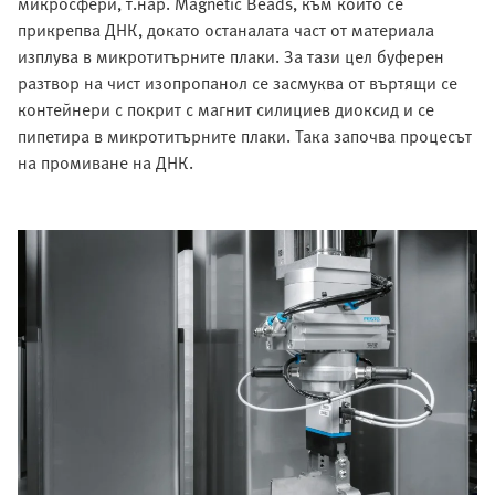
микросфери, т.нар. Magnetic Beads, към които се
прикрепва ДНК, докато останалата част от материала
изплува в микротитърните плаки. За тази цел буферен
разтвор на чист изопропанол се засмуква от въртящи се
контейнери с покрит с магнит силициев диоксид и се
пипетира в микротитърните плаки. Така започва процесът
на промиване на ДНК.