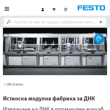
Life Science
Истинска модулна фабрика за ДНК
Извличане на ДНК в промишлен мащаб