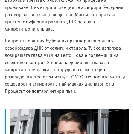
Втората и третата станция служат на процеса на
промиване. Във втората станция се аспирира буферният
разтвор за свързващо вещество. Магнитът образува
пръстен с буферния разтвор. ДНК остава в
микротитърната плака.
На третата станция буферният разтвор изопропанол
освобождава ДНК от солите и етанола. Тук се използва
дозиращата глава VTOI на Festo. Това е подлежаща на
ефективен контрол 8-канална дозираща глава за
микротитърни плаки – оборудвана само с един
разпределител за осем изхода. С VTOI течностите могат да
се дозират и аспирират в най-малкия диапазон от µl.
Процесът се повтаря четири пъти.