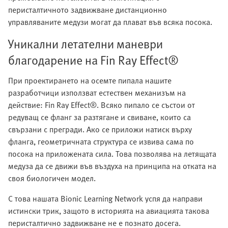
перисталтичното задвижване дистанционно
управляваните медузи могат да плават във всяка посока.
Уникални летателни маневри
благодарение на Fin Ray Effect®
При проектирането на осемте пипала нашите
разработчици използват естествен механизъм на
действие: Fin Ray Effect®. Всяко пипало се състои от
редуващ се фланг за разтягане и свиване, които са
свързани с прегради. Ако се приложи натиск върху
фланга, геометричната структура се извива сама по
посока на приложената сила. Това позволява на летящата
медуза да се движи във въздуха на принципа на отката на
своя биологичен модел.
С това нашата Bionic Learning Network успя да направи
истински трик, защото в историята на авиацията такова
перисталтично задвижване не е познато досега.