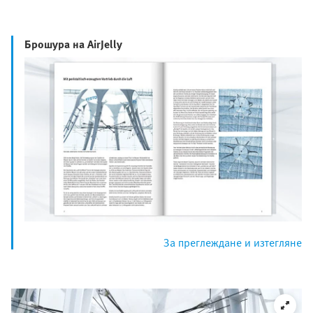
Брошура на AirJelly
За преглеждане и изтегляне