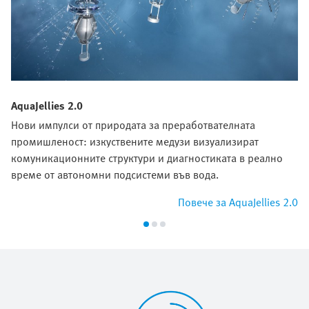
AquaJellies 2.0
Нови импулси от природата за преработвателната
промишленост: изкуствените медузи визуализират
комуникационните структури и диагностиката в реално
време от автономни подсистеми във вода.
Повече за AquaJellies 2.0