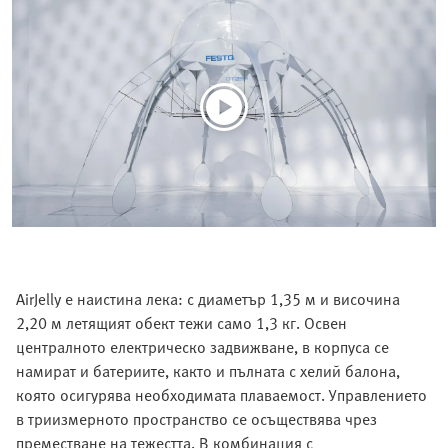
AirJelly е наистина лека: с диаметър 1,35 м и височина
2,20 м летящият обект тежи само 1,3 кг. Освен
централното електрическо задвижване, в корпуса се
намират и батериите, както и пълната с хелий балона,
която осигурява необходимата плаваемост. Управлението
в триизмерното пространство се осъществява чрез
преместване на тежестта. В комбинация с