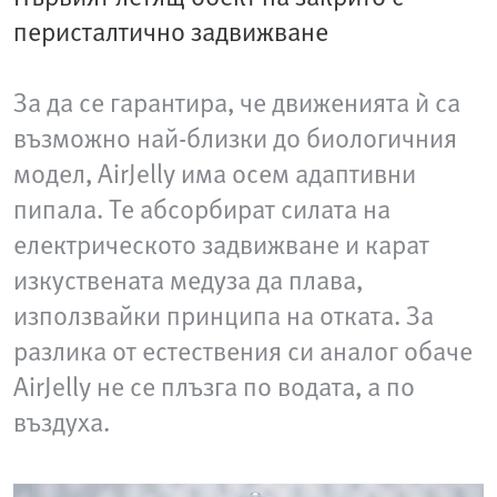
перисталтично задвижване
За да се гарантира, че движенията ѝ са
възможно най-близки до биологичния
модел, AirJelly има осем адаптивни
пипала. Те абсорбират силата на
електрическото задвижване и карат
изкуствената медуза да плава,
използвайки принципа на отката. За
разлика от естествения си аналог обаче
AirJelly не се плъзга по водата, а по
въздуха.