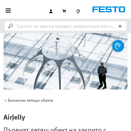
Бионични летящи обекти
AirJelly
Първият летящ обект на закрито с