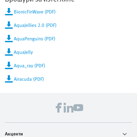
BionicFinWave (PDF)
AquaJellies 2.0 (PDF)
AquaPenguins (PDF)
AquaJelly
Aqua_ray (PDF)
Airacuda (PDF)
Акценти