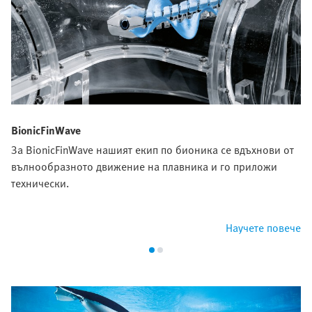
BionicFinWave
За BionicFinWave нашият екип по бионика се вдъхнови от
вълнообразното движение на плавника и го приложи
технически.
Научете повече