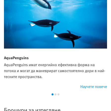
AquaPenguins
AquaPenguins имат енергийно ефективна форма на
потока и могат да маневрират самостоятелно дори в най-
тесните пространства.
Научете повече
Брошури за изтегляне