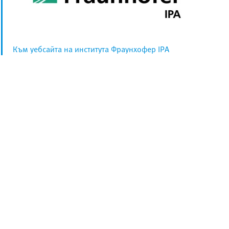
Към уебсайта на института Фраунхофер IPA