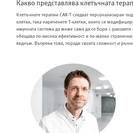
Какво представлява клетъчната тера
Клетъчните терапии CAR-T следват персонализиран под
клетки, така наречените Т-клетки, които се модифицир
имунната система да може сама да се бори с раковите
обещава по-висока ефективност и по-малко странични 
веднъж. Въпреки това, поради своята сложност и ръчно