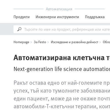
Автоматизация
Продукти
Инженерни инструменти
Поддръжка
Homepage
За Festo
Изследване и развойна дейност
Обла
Автоматизирана клетъчна т
Next-generation life science automatio
Ракът остава едно от най-големите п
успех, тъй като тумолните заболяван
един пациент, може да не окаже почт
автомобили‑Т‑клетъчни терапии, коит