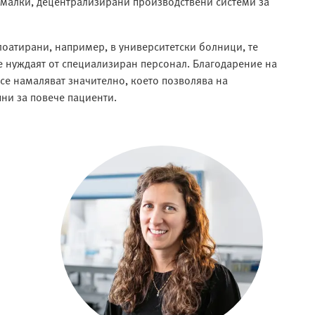
а малки, децентрализирани производствени системи за
оатирани, например, в университетски болници, те
се нуждаят от специализиран персонал. Благодарение на
се намаляват значително, което позволява на
пни за повече пациенти.