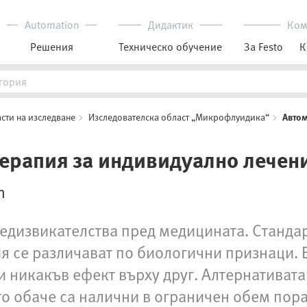
Automation
Дидактик
Ком
Решения
Техническо обучение
За Festo
К
сти на изследване
Изследователска област „Микрофлуидика“
Автом
ерапия за индивидуално лечени
n
редизвикателства пред медицината. Станда
ия се различават по биологични признаци.
и никакъв ефект върху друг. Алтернативат
о обаче са налични в ограничен обем пора