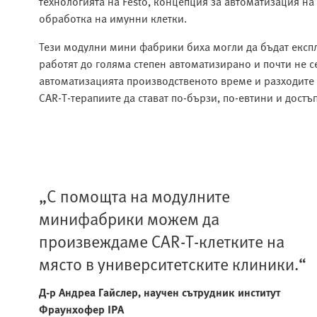
технологията на Festo, концепция за автоматизация н
обработка на имунни клетки.
Тези модулни мини фабрики биха могли да бъдат експл
работят до голяма степен автоматизирано и почти не 
автоматизацията производственото време и разходите 
CAR‑T‑терапиите да стават по-бързи, по-евтини и достъ
„С помощта на модулните
минифабрики можем да
произвеждаме CAR-T-клетките на
място в университетските клиники.“
Д-р Андреа Гайслер, научен сътрудник
институт
Фраунхофер IPA