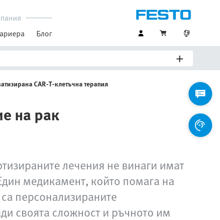
пания
ариера
Блог
атизирана CAR-T-клетъчна терапия
е на рак
ртизираните лечения не винаги имат
 Един медикамент, който помага на
а са персонализираните
ди своята сложност и ръчното им