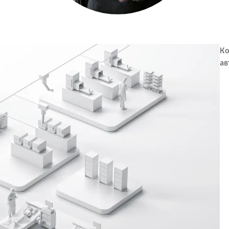
Ко
ав