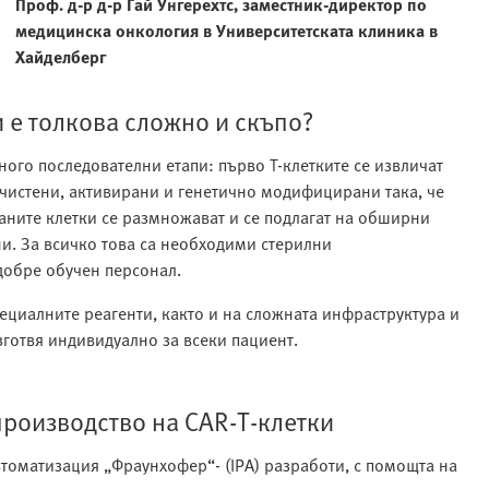
Проф. д-р д-р Гай Унгерехтс, заместник-директор по
медицинска онкология в Университетската клиника в
Хайделберг
 е толкова сложно и скъпо?
ого последователни етапи: първо Т‑клетките се извличат
речистени, активирани и генетично модифицирани така, че
аните клетки се размножават и се подлагат на обширни
вни. За всичко това са необходими стерилни
добре обучен персонал.
ециалните реагенти, както и на сложната инфраструктура и
зготвя индивидуално за всеки пациент.
роизводство на CAR‑T‑клетки
втоматизация „Фраунхофер“‑ (IPA) разработи, с помощта на