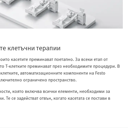
е клетъчни терапии
оито касетите преминават поетапно. За всеки етап от
ято Т-клетките преминават през необходимите процедури. В
 клетките, автоматизационните компоненти на Festo
ключително ограничено пространство.
ности, която включва всички елементи, необходими за
 Те се задействат отвън, когато касетата се постави в