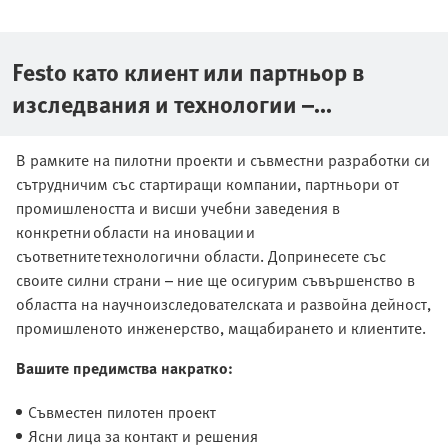
Festo като клиент или партньор в
изследвания и технологии –
превръщаме иновации в серийни
В рамките на пилотни проекти и съвместни разработки си
продукти
сътрудничим със стартиращи компании, партньори от
промишлеността и висши учебни заведения в
конкретни области на иновации и
съответните технологични области. Допринесете със
своите силни страни – ние ще осигурим съвършенство в
областта на научноизследователската и развойна дейност,
промишленото инженерство, мащабирането и клиентите.
Вашите предимства накратко:
Съвместен пилотен проект
Ясни лица за контакт и решения