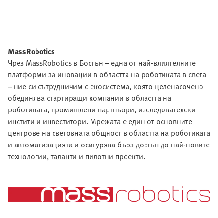
MassRobotics
Чрез MassRobotics в Бостън – една от най-влиятелните
платформи за иновации в областта на роботиката в света
– ние си сътрудничим с екосистема, която целенасочено
обединява стартиращи компании в областта на
роботиката, промишлени партньори, изследователски
инстити и инвеститори. Мрежата е един от основните
центрове на световната общност в областта на роботиката
и автоматизацията и осигурява бърз достъп до най-новите
технологии, таланти и пилотни проекти.