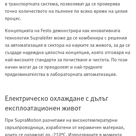
в транспортната система, позволяват да се проверява
точно количеството на пълнене по всяко време на целия
процес.
Концепцията на Festo демонстрира как иновативната
технология Supraleiter може да се комбинира с решения
за автоматизация в сектора на науките за живота, за да се
създаде надеждна цялостна концепция, която отговаря на
най-високите стандарти за почистване и чистота. По този
начин могат да се преодолеят и най-трудните
предизвикателства в лабораторната автоматизация.
Електрическо охлаждане с дълъг
експлоатационен живот
При SupraMotion разчитаме на високотемпературни
свръхпроводници, изработени от керамичен материал,
които се охлаждат до -210°C. Използваните в момента