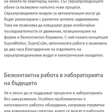
на обекти по левитиращ начин. Със свръхпроводниците
обаче са възможни напълно нови процеси.
Свръхпроводимите модули за автоматизация могат да
бъдат реализирани с различни активни задвижвания.
Това им позволява да извършват дори необичайни
последователности от движения, позициониране на
форми и безконтактно боравене. С най-новата концепция
SupraMotion, SupraCube, автономната работа е възможна
до два часа благодарение на отделянето на
свръхпроводниковия модул и електрическия охладител.
Безконтактна работа в лабораторията
на бъдещето
Не е лесно да се поддържат процесите в лабораторията
без замърсявания. Особено проблематично е
използваното работно оборудване, например епруветки
или измервателни средства, които се внасят в работната