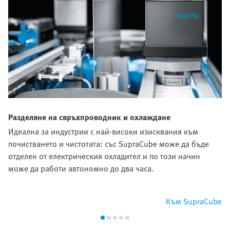
Разделяне на свръхпроводник и охлаждане
Идеална за индустрии с най-високи изисквания към
почистването и чистотата: със SupraCube може да бъде
отделен от електрическия охладител и по този начин
може да работи автономно до два часа.
Към SupraCube