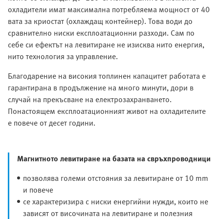
охладители имат максимална потребляема мощност от 40
вата за криостат (охлаждащ контейнер). Това води до
сравнително ниски експлоатационни разходи. Сам по
себе си ефектът на левитиране не изисква нито енергия,
нито технология за управление.
Благодарение на високия топлинен капацитет работата е
гарантирана в продължение на много минути, дори в
случай на прекъсване на електрозахранването.
Понастоящем експлоатационният живот на охладителите
е повече от десет години.
Магнитното левитиране на базата на свръхпроводници
позволява големи отстояния за левитиране от 10 mm
и повечe
се характеризира с ниски енергийни нужди, които не
зависят от височината на левитиране и полезния