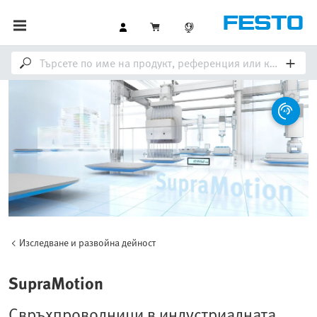
Изследване и развойна дейност
SupraMotion
Свръхпроводници в индустриалната