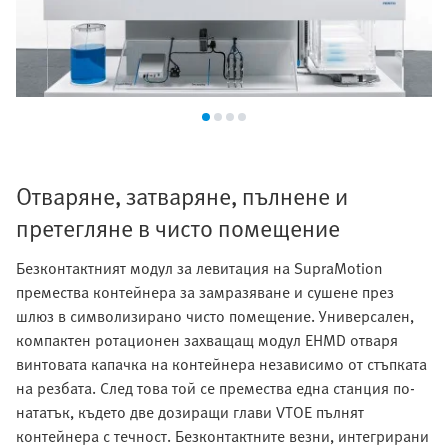
Отваряне, затваряне, пълнене и
претегляне в чисто помещение
Безконтактният модул за левитация на SupraMotion
премества контейнера за замразяване и сушене през
шлюз в символизирано чисто помещение. Универсален,
компактен ротационен захващащ модул EHMD отваря
винтовата капачка на контейнера независимо от стъпката
на резбата. След това той се премества една станция по-
нататък, където две дозиращи глави VTOE пълнят
контейнера с течност. Безконтактните везни, интегрирани