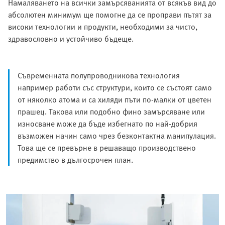
Намаляването на всички замърсяванията от всякъв вид до
абсолютен минимум ще помогне да се проправи пътят за
високи технологии и продукти, необходими за чисто,
здравословно и устойчиво бъдеще.
Съвременната полупроводникова технология
например работи със структури, които се състоят само
от няколко атома и са хиляди пъти по-малки от цветен
прашец. Такова или подобно фино замърсяване или
износване може да бъде избегнато по най-добрия
възможен начин само чрез безконтактна манипулация.
Това ще се превърне в решаващо производствено
предимство в дългосрочен план.