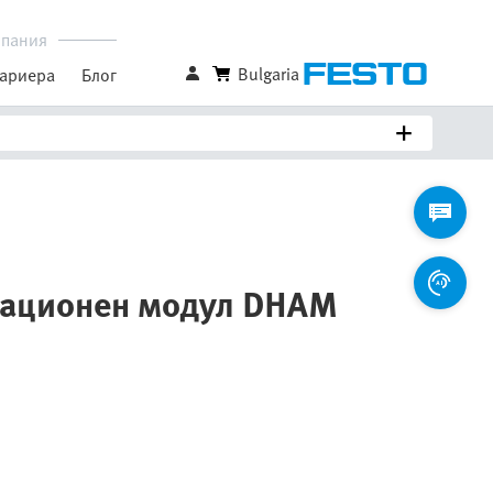
пания
Bulgaria
ариера
Блог
лационен модул DHAM