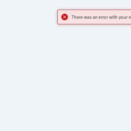
There was an error with your r
Акценти
За контакт:
Основна Продуктова Гама
Виртуален 
Онлайн Магазин
Свържете С