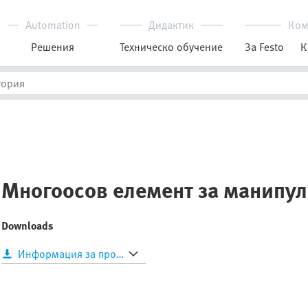
Automation
Дидактик
Ком
Решения
Техническо обучение
За Festo
К
Многоосов елемент за манипу
Downloads
Информация за продукта