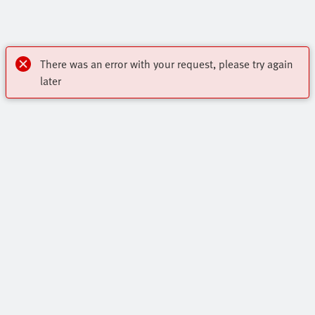
There was an error with your request, please try again
later
Акценти
Основна Продуктова Гама
За контакт:
Онлайн Магазин