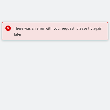
There was an error with your request, please try again
later
Акценти
Основна Продуктова Гама
За контакт: