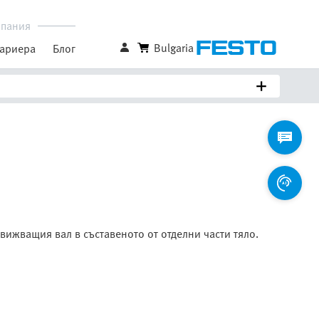
пания
Bulgaria
ариера
Блог
вижващия вал в съставеното от отделни части тяло.