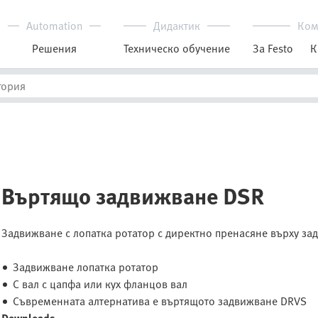
Automation
Дидактик
Ком
Решения
Техническо обучение
За Festo
К
Въртящо задвижване DSR
Задвижване с лопатка ротатор с директно пренасяне върху зад
Задвижване лопатка ротатор
С вал с цапфа или кух фланцов вал
Съвременната алтернатива е въртящото задвижване DRVS