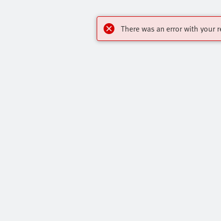
There was an error with your r
Акценти
За контакт:
Основна Продуктова Гама
Виртуален 
Онлайн Магазин
Свържете С